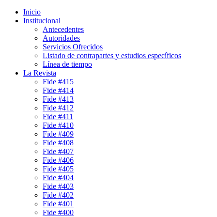
Inicio
Institucional
Antecedentes
Autoridades
Servicios Ofrecidos
Listado de contrapartes y estudios específicos
Línea de tiempo
La Revista
Fide #415
Fide #414
Fide #413
Fide #412
Fide #411
Fide #410
Fide #409
Fide #408
Fide #407
Fide #406
Fide #405
Fide #404
Fide #403
Fide #402
Fide #401
Fide #400