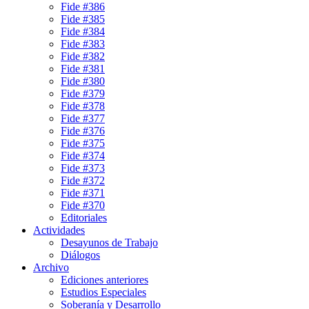
Fide #386
Fide #385
Fide #384
Fide #383
Fide #382
Fide #381
Fide #380
Fide #379
Fide #378
Fide #377
Fide #376
Fide #375
Fide #374
Fide #373
Fide #372
Fide #371
Fide #370
Editoriales
Actividades
Desayunos de Trabajo
Diálogos
Archivo
Ediciones anteriores
Estudios Especiales
Soberanía y Desarrollo