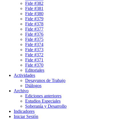
Fide #382
Fide #381
Fide #380
Fide #379
Fide #378
Fide #377
Fide #376
Fide #375
Fide #374
Fide #373
Fide #372
Fide #371
Fide #370
Editoriales
Actividades
Desayunos de Trabajo
Diálogos
Archivo
Ediciones anteriores
Estudios Especiales
Soberanía y Desarrollo
Indicadores
Iniciar Sesión