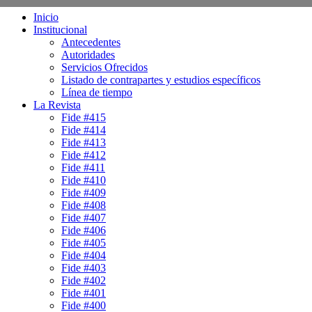
Inicio
Institucional
Antecedentes
Autoridades
Servicios Ofrecidos
Listado de contrapartes y estudios específicos
Línea de tiempo
La Revista
Fide #415
Fide #414
Fide #413
Fide #412
Fide #411
Fide #410
Fide #409
Fide #408
Fide #407
Fide #406
Fide #405
Fide #404
Fide #403
Fide #402
Fide #401
Fide #400