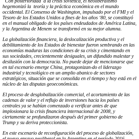
Con posterioridad a la crisis soviética, el neoliberalismo
hegemonizó la teoría y la práctica económica en el mundo
occidental. El Consenso de Washington, impulsado por el FMI y el
Tesoro de los Estados Unidos a fines de los años ‘80, se constituyó
en el manual obligado de los países endeudados de América Latina,
y la Argentina de Menem se transformó en su mejor alumna.
La globalización financiera, la deslocalización productiva y el
debilitamiento de los Estados de bienestar fueron sembrando en las
economías maduras las condiciones de su crisis y cimentando en
sus sociedades, crecientemente desiguales, un difundido malestar y
desilusión con la democracia. No puede dejar de mencionarse que
en tal escenario emerge China, protagonizan-do el liderazgo
industrial y tecnológico en un amplio abanico de sectores
estratégicos, situación que se consolida en el tiempo y hoy está en el
núcleo de las disputas geoeconómicas.
El proceso de desglobalización comercial, el acortamiento de las
cadenas de valor y el reflujo de inversiones hacia los países
centrales ya se habían comenzado a verificar antes de que
implosionara la crisis financiera internacional de 2008, y
ciertamente se profundizaron después del primer gobierno de
Trump y su deriva proteccionista.
En este escenario de reconfiguración del proceso de globalización,
el nuevo ensayo neoliberal en la Argentina en el período 2016-