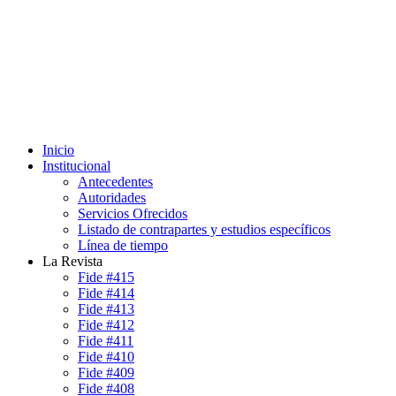
Inicio
Institucional
Antecedentes
Autoridades
Servicios Ofrecidos
Listado de contrapartes y estudios específicos
Línea de tiempo
La Revista
Fide #415
Fide #414
Fide #413
Fide #412
Fide #411
Fide #410
Fide #409
Fide #408