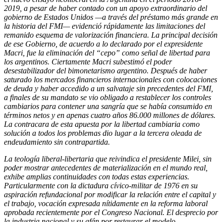
2019, a pesar de haber contado con un apoyo extraordinario del
gobierno de Estados Unidos —a través del préstamo más grande en
la historia del FMI— evidenció rápidamente las limitaciones del
remanido esquema de valorización financiera. La principal decisión
de ese Gobierno, de acuerdo a lo declarado por el expresidente
Macri, fue la eliminación del “cepo” como señal de libertad para
los argentinos. Ciertamente Macri subestimó el poder
desestabilizador del bimonetarismo argentino. Después de haber
saturado los mercados financieros internacionales con colocaciones
de deuda y haber accedido a un salvataje sin precedentes del FMI,
a finales de su mandato se vio obligado a restablecer los controles
cambiarios para contener una sangría que se había consumido en
términos netos y en apenas cuatro años 86.000 millones de dólares.
La contracara de esta apuesta por la libertad cambiaria como
solución a todos los problemas dio lugar a la tercera oleada de
endeudamiento sin contrapartida.
La teología liberal-libertaria que reivindica el presidente Milei, sin
poder mostrar antecedentes de materialización en el mundo real,
exhibe amplias continuidades con todas estas experiencias.
Particularmente con la dictadura cívico-militar de 1976 en su
aspiración refundacional por modificar la relación entre el capital y
el trabajo, vocación expresada nítidamente en la reforma laboral
aprobada recientemente por el Congreso Nacional. El desprecio por
la industria nacional y su afán por restaurar el modelo