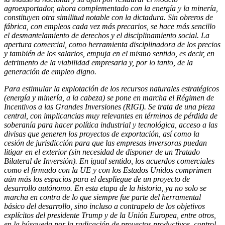
agroexportador, ahora complementado con la energía y la minería,
constituyen otra similitud notable con la dictadura. Sin obreros de
fábrica, con empleos cada vez más precarios, se hace más sencillo
el desmantelamiento de derechos y el disciplinamiento social. La
apertura comercial, como herramienta disciplinadora de los precios
y también de los salarios, empuja en el mismo sentido, es decir, en
detrimento de la viabilidad empresaria y, por lo tanto, de la
generación de empleo digno.
Para estimular la explotación de los recursos naturales estratégicos
(energía y minería, a la cabeza) se pone en marcha el Régimen de
Incentivos a las Grandes Inversiones (RIGI). Se trata de una pieza
central, con implicancias muy relevantes en términos de pérdida de
soberanía para hacer política industrial y tecnológica, acceso a las
divisas que generen los proyectos de exportación, así como la
cesión de jurisdicción para que las empresas inversoras puedan
litigar en el exterior (sin necesidad de disponer de un Tratado
Bilateral de Inversión). En igual sentido, los acuerdos comerciales
como el firmado con la UE y con los Estados Unidos comprimen
aún más los espacios para el despliegue de un proyecto de
desarrollo autónomo. En esta etapa de la historia, ya no solo se
marcha en contra de lo que siempre fue parte del herramental
básico del desarrollo, sino incluso a contrapelo de los objetivos
explícitos del presidente Trump y de la Unión Europea, entre otros,
en la búsqueda por la radicación de proyectos productivos, control