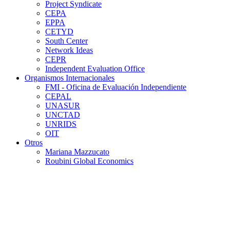
Project Syndicate
CEPA
EPPA
CETYD
South Center
Network Ideas
CEPR
Independent Evaluation Office
Organismos Internacionales
FMI - Oficina de Evaluación Independiente
CEPAL
UNASUR
UNCTAD
UNRIDS
OIT
Otros
Mariana Mazzucato
Roubini Global Economics