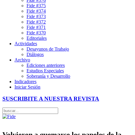
Fide #376
Fide #375
Fide #374
Fide #373
Fide #372
Fide #371
Fide #370
Editoriales
Actividades
Desayunos de Trabajo
Diálogos
Archivo
Ediciones anteriores
Estudios Especiales
Soberanía y Desarrollo
Indicadores
Iniciar Sesión
SUSCRIBITE A NUESTRA REVISTA
Volvieron a quemarse los papeles de la