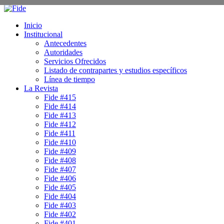
Inicio
Institucional
Antecedentes
Autoridades
Servicios Ofrecidos
Listado de contrapartes y estudios específicos
Línea de tiempo
La Revista
Fide #415
Fide #414
Fide #413
Fide #412
Fide #411
Fide #410
Fide #409
Fide #408
Fide #407
Fide #406
Fide #405
Fide #404
Fide #403
Fide #402
Fide #401