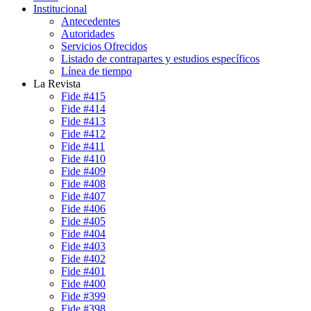
Institucional
Antecedentes
Autoridades
Servicios Ofrecidos
Listado de contrapartes y estudios específicos
Línea de tiempo
La Revista
Fide #415
Fide #414
Fide #413
Fide #412
Fide #411
Fide #410
Fide #409
Fide #408
Fide #407
Fide #406
Fide #405
Fide #404
Fide #403
Fide #402
Fide #401
Fide #400
Fide #399
Fide #398