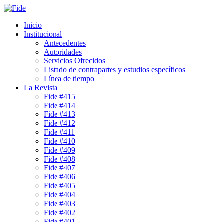
Inicio
Institucional
Antecedentes
Autoridades
Servicios Ofrecidos
Listado de contrapartes y estudios específicos
Línea de tiempo
La Revista
Fide #415
Fide #414
Fide #413
Fide #412
Fide #411
Fide #410
Fide #409
Fide #408
Fide #407
Fide #406
Fide #405
Fide #404
Fide #403
Fide #402
Fide #401