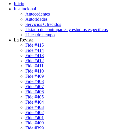
Inicio
Institucional
Antecedentes
Autoridades
Servicios Ofrecidos
Listado de contrapartes y estudios específicos
Línea de tiempo
La Revista
Fide #415
Fide #414
Fide #413
Fide #412
Fide #411
Fide #410
Fide #409
Fide #408
Fide #407
Fide #406
Fide #405
Fide #404
Fide #403
Fide #402
Fide #401
Fide #400
Fide #399