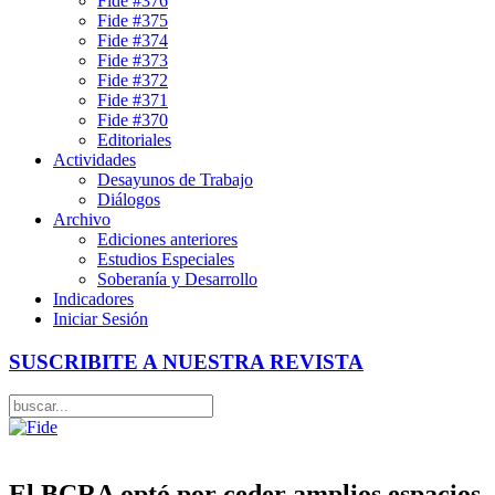
Fide #376
Fide #375
Fide #374
Fide #373
Fide #372
Fide #371
Fide #370
Editoriales
Actividades
Desayunos de Trabajo
Diálogos
Archivo
Ediciones anteriores
Estudios Especiales
Soberanía y Desarrollo
Indicadores
Iniciar Sesión
SUSCRIBITE A NUESTRA REVISTA
El BCRA optó por ceder amplios espacios