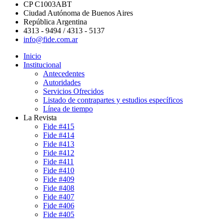
CP C1003ABT
Ciudad Autónoma de Buenos Aires
República Argentina
4313 - 9494 / 4313 - 5137
info@fide.com.ar
Inicio
Institucional
Antecedentes
Autoridades
Servicios Ofrecidos
Listado de contrapartes y estudios específicos
Línea de tiempo
La Revista
Fide #415
Fide #414
Fide #413
Fide #412
Fide #411
Fide #410
Fide #409
Fide #408
Fide #407
Fide #406
Fide #405