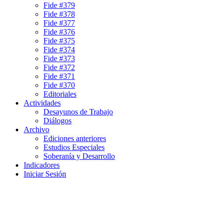
Fide #379
Fide #378
Fide #377
Fide #376
Fide #375
Fide #374
Fide #373
Fide #372
Fide #371
Fide #370
Editoriales
Actividades
Desayunos de Trabajo
Diálogos
Archivo
Ediciones anteriores
Estudios Especiales
Soberanía y Desarrollo
Indicadores
Iniciar Sesión