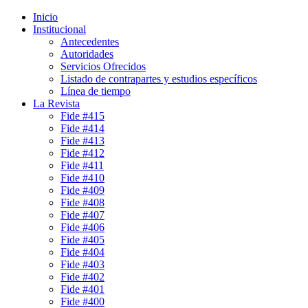
Inicio
Institucional
Antecedentes
Autoridades
Servicios Ofrecidos
Listado de contrapartes y estudios específicos
Línea de tiempo
La Revista
Fide #415
Fide #414
Fide #413
Fide #412
Fide #411
Fide #410
Fide #409
Fide #408
Fide #407
Fide #406
Fide #405
Fide #404
Fide #403
Fide #402
Fide #401
Fide #400