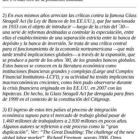
2)
En esos mismos años arrecian las críticas contra la famosa Glass
Steagall Act (la Ley de Bancos de los EE.UU.), que fue sancionada
en 1933 con el objeto de introducir —luego de la crisis del ´30—
una serie de reformas destinadas a controlar la especulación, entre
ellas el establecimiento de una separación estricta entre la banca de
depósito y la banca de inversión. Se trata de una crítica central
para el funcionamiento de la economía norteamericana —que más
tarde tendrá implicaciones globales— a través de la expansión, que
se produce a partir de los años ´80, de los grandes bancos globales.
Estos bancos se conocen en la literatura económica como
instituciones financieras grandes y complejas (Large and Complex
Financial Institutions–LCFI), y su actividad ha tenido implicancias
macroeconómicas crecientes, como bien pudo observarse durante
la crisis financiera originada en los EE.UU. en 2007 con las
hipotecas. De hecho, la Glass Steagall Act fue derogada para fines
de 1999 en el contexto de la constitución del Citigroup.
3) El ingreso de estos tres países al proceso de integración
económica supuso para el mercado de trabajo global pasar de
1.460 millones de trabajadores a 2.930 millones en pocos años.
Algunos autores se refirieron a este proceso como la “gran
duplicación”. Ver: “The Great Doubling: The challenge of the new
global labor market”, Richard Freeman, agosto 2006. Otros