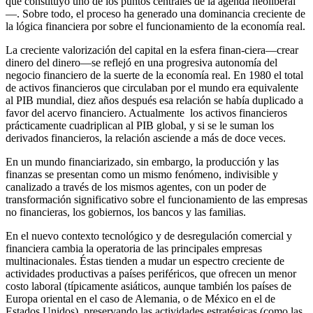
que constituyó uno de los puntos centrales de la agenda neoliberal
—. Sobre todo, el proceso ha generado una dominancia creciente de
la lógica financiera por sobre el funcionamiento de la economía real.
La creciente valorización del capital en la esfera finan-ciera—crear
dinero del dinero—se reflejó en una progresiva autonomía del
negocio financiero de la suerte de la economía real. En 1980 el total
de activos financieros que circulaban por el mundo era equivalente
al PIB mundial, diez años después esa relación se había duplicado a
favor del acervo financiero. Actualmente los activos financieros
prácticamente cuadriplican al PIB global, y si se le suman los
derivados financieros, la relación asciende a más de doce veces.
En un mundo financiarizado, sin embargo, la producción y las
finanzas se presentan como un mismo fenómeno, indivisible y
canalizado a través de los mismos agentes, con un poder de
transformación significativo sobre el funcionamiento de las empresas
no financieras, los gobiernos, los bancos y las familias.
En el nuevo contexto tecnológico y de desregulación comercial y
financiera cambia la operatoria de las principales empresas
multinacionales. Éstas tienden a mudar un espectro creciente de
actividades productivas a países periféricos, que ofrecen un menor
costo laboral (típicamente asiáticos, aunque también los países de
Europa oriental en el caso de Alemania, o de México en el de
Estados Unidos), preservando las actividades estratégicas (como las