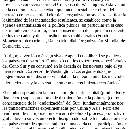
noventa se conocería como el Consenso de Washington. Esta visión
de la economía y la sociedad, que intenta restablecer el rol del
mercado como eje articulador de la organización social y justificar la
legitimidad de las inequidades resultantes, se establece como la
agenda estandarizada de la política pública, en particular en el caso
del mundo en desarrollo, como consecuencia de la presión creciente
de los mercados y de las instituciones multilaterales (Fondo
Monetario Internacional, Banco Mundial, Organización Mundial de
Comercio, etc.).
En rigor, la versión más agresiva de agenda neoliberal se planteó a
los países en desarrollo. Comenzó con los experimentos neoliberales
del Cono Sur y se consumó en la década de los noventa bajo el ya
mencionado Consenso de Washington. Los argumentos que
hegemonizaron el discurso vinculaban la integración a los mercados
4
internacionales y la desregulación con el crecimiento económico
.
El cambio operado en la circulación global del capital (productivo y
financiero) supuso una notable disminución de la pobreza (como
consecuencia de la “asalarización” del Sur), fundamentalmente por
las transformaciones experimentadas por China y Asia. Pero este
fenómeno de incorporación de mano de obra al proceso productivo
global tuvo a su vez un efecto disciplinador sobre los trabajadores de
los países centrales que se tradujo en una caída en la participación de
los salarios en el ingreso y el debilitamiento de las organizaciones de