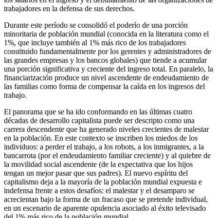
trabajadores en la defensa de sus derechos.
Durante este período se consolidó el poderío de una porción
minoritaria de población mundial (conocida en la literatura como el
1%, que incluye también al 1% más rico de los trabajadores
constituido fundamentalmente por los gerentes y administradores de
las grandes empresas y los bancos globales) que tiende a acumular
una porción significativa y creciente del ingreso total. En paralelo, la
financiarización produce un nivel ascendente de endeudamiento de
las familias como forma de compensar la caída en los ingresos del
trabajo.
El panorama que se ha ido conformando en las últimas cuatro
décadas de desarrollo capitalista puede ser descripto como una
carrera descendente que ha generado niveles crecientes de malestar
en la población. En este contexto se inscriben los miedos de los
individuos: a perder el trabajo, a los robots, a los inmigrantes, a la
bancarrota (por el endeudamiento familiar creciente) y al quiebre de
la movilidad social ascendente (de la expectativa que los hijos
tengan un mejor pasar que sus padres). El nuevo espíritu del
capitalismo deja a la mayoría de la población mundial expuesta e
indefensa frente a estos desafíos: el malestar y el desamparo se
acrecientan bajo la forma de un fracaso que se pretende individual,
en un escenario de aparente opulencia asociado al éxito televisado
del 1% más rico de la población mundial.