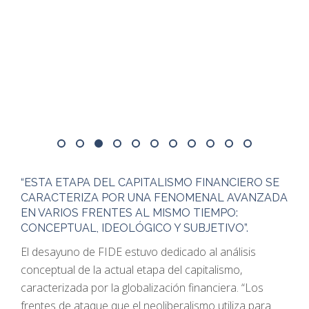
02
03
04
05
06
07
08
09
10
11
12
“ESTA ETAPA DEL CAPITALISMO FINANCIERO SE
CARACTERIZA POR UNA FENOMENAL AVANZADA
EN VARIOS FRENTES AL MISMO TIEMPO:
CONCEPTUAL, IDEOLÓGICO Y SUBJETIVO”.
El desayuno de FIDE estuvo dedicado al análisis
conceptual de la actual etapa del capitalismo,
caracterizada por la globalización financiera. “Los
frentes de ataque que el neoliberalismo utiliza para