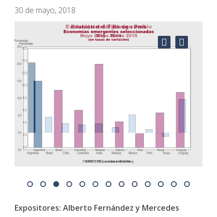
30 de mayo, 2018
02
03
04
05
06
07
08
09
10
11
12
13
14
Expositores: Alberto Fernández y Mercedes