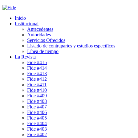
Inicio
Institucional
Antecedentes
Autoridades
Servicios Ofrecidos
Listado de contrapartes y estudios específicos
Línea de tiempo
La Revista
Fide #415
Fide #414
Fide #413
Fide #412
Fide #411
Fide #410
Fide #409
Fide #408
Fide #407
Fide #406
Fide #405
Fide #404
Fide #403
Fide #402