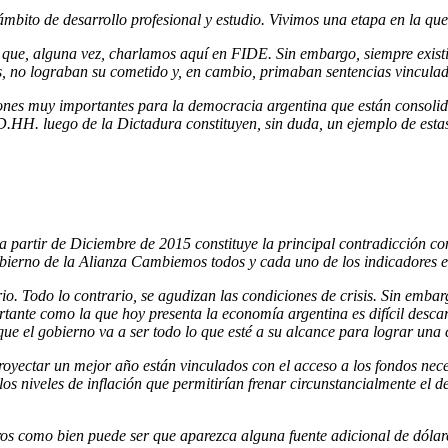
bito de desarrollo profesional y estudio. Vivimos una etapa en la que 
 que, alguna vez, charlamos aquí en FIDE. Sin embargo, siempre existi
, no lograban su cometido y, en cambio, primaban sentencias vinculadas
ones muy importantes para la democracia argentina que están consoli
HH. luego de la Dictadura constituyen, sin duda, un ejemplo de estas c
a partir de Diciembre de 2015 constituye la principal contradicción con
gobierno de la Alianza Cambiemos todos y cada uno de los indicadores
. Todo lo contrario, se agudizan las condiciones de crisis. Sin embarg
ortante como la que hoy presenta la economía argentina es difícil des
que el gobierno va a ser todo lo que esté a su alcance para lograr una
royectar un mejor año están vinculados con el acceso a los fondos ne
os niveles de inflación que permitirían frenar circunstancialmente el det
os como bien puede ser que aparezca alguna fuente adicional de dóla