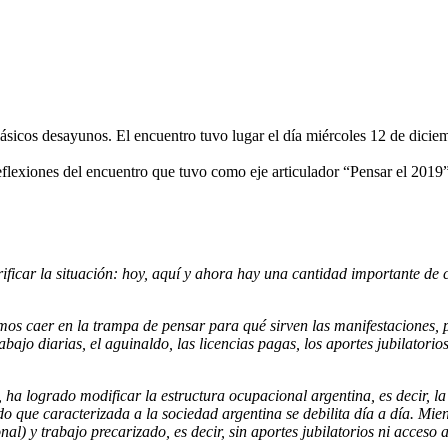
lásicos desayunos. El encuentro tuvo lugar el día miércoles 12 de dic
eflexiones del encuentro que tuvo como eje articulador “Pensar el 2019”
ficar la situación: hoy, aquí y ahora hay una cantidad importante de
s caer en la trampa de pensar para qué sirven las manifestaciones, par
bajo diarias, el aguinaldo, las licencias pagas, los aportes jubilatorio
a logrado modificar la estructura ocupacional argentina, es decir, la re
o que caracterizada a la sociedad argentina se debilita día a día. Mie
) y trabajo precarizado, es decir, sin aportes jubilatorios ni acceso a