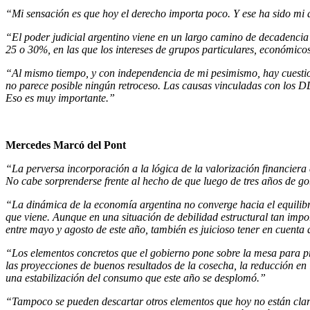
“Mi sensación es que hoy el derecho importa poco. Y ese ha sido mi ám
“El poder judicial argentino viene en un largo camino de decadencia
25 o 30%, en las que los intereses de grupos particulares, económicos
“Al mismo tiempo, y con independencia de mi pesimismo, hay cuesti
no parece posible ningún retroceso. Las causas vinculadas con los DD.
Eso es muy importante.”
Mercedes Marcó del Pont
“La perversa incorporación a la lógica de la valorización financiera 
No cabe sorprenderse frente al hecho de que luego de tres años de 
“La dinámica de la economía argentina no converge hacia el equilibrio
que viene. Aunque en una situación de debilidad estructural tan imp
entre mayo y agosto de este año, también es juicioso tener en cuenta 
“Los elementos concretos que el gobierno pone sobre la mesa para p
las proyecciones de buenos resultados de la cosecha, la reducción en l
una estabilización del consumo que este año se desplomó.”
“Tampoco se pueden descartar otros elementos que hoy no están clar