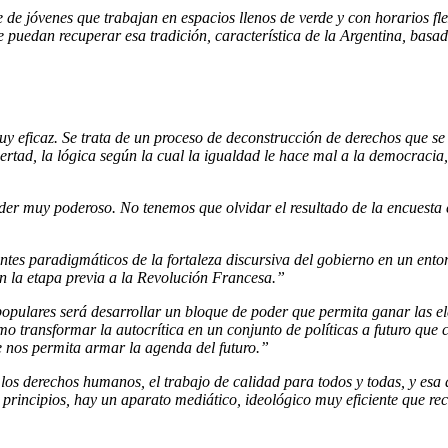
 jóvenes que trabajan en espacios llenos de verde y con horarios flexi
ue puedan recuperar esa tradición, característica de la Argentina, basad
ficaz. Se trata de un proceso de deconstrucción de derechos que se b
ertad, la lógica según la cual la igualdad le hace mal a la democracia, 
r muy poderoso. No tenemos que olvidar el resultado de la encuesta e
ntes paradigmáticos de la fortaleza discursiva del gobierno en un ent
n la etapa previa a la Revolución Francesa.”
 populares será desarrollar un bloque de poder que permita ganar las e
o transformar la autocrítica en un conjunto de políticas a futuro que
ue nos permita armar la agenda del futuro.”
, los derechos humanos, el trabajo de calidad para todos y todas, y esa 
rincipios, hay un aparato mediático, ideológico muy eficiente que rec