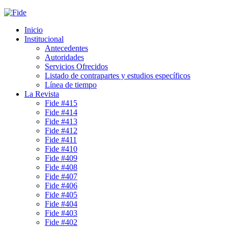
Inicio
Institucional
Antecedentes
Autoridades
Servicios Ofrecidos
Listado de contrapartes y estudios específicos
Línea de tiempo
La Revista
Fide #415
Fide #414
Fide #413
Fide #412
Fide #411
Fide #410
Fide #409
Fide #408
Fide #407
Fide #406
Fide #405
Fide #404
Fide #403
Fide #402