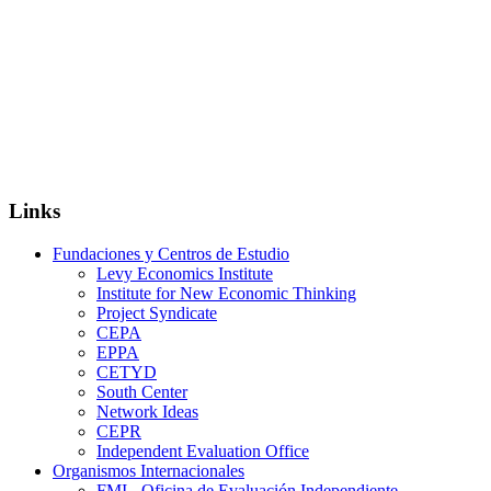
Links
Fundaciones y Centros de Estudio
Levy Economics Institute
Institute for New Economic Thinking
Project Syndicate
CEPA
EPPA
CETYD
South Center
Network Ideas
CEPR
Independent Evaluation Office
Organismos Internacionales
FMI - Oficina de Evaluación Independiente