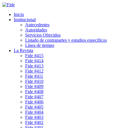
Inicio
Institucional
Antecedentes
Autoridades
Servicios Ofrecidos
Listado de contrapartes y estudios específicos
Línea de tiempo
La Revista
Fide #415
Fide #414
Fide #413
Fide #412
Fide #411
Fide #410
Fide #409
Fide #408
Fide #407
Fide #406
Fide #405
Fide #404
Fide #403
Fide #402
Fide #401