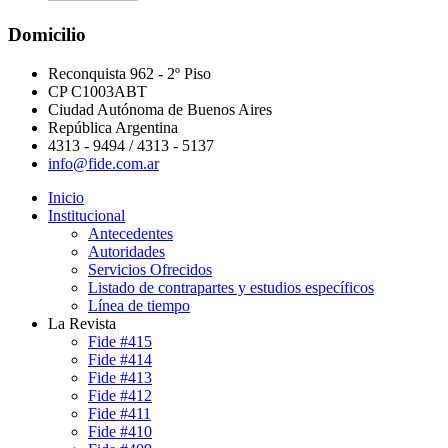
Domicilio
Reconquista 962 - 2º Piso
CP C1003ABT
Ciudad Autónoma de Buenos Aires
República Argentina
4313 - 9494 / 4313 - 5137
info@fide.com.ar
Inicio
Institucional
Antecedentes
Autoridades
Servicios Ofrecidos
Listado de contrapartes y estudios específicos
Línea de tiempo
La Revista
Fide #415
Fide #414
Fide #413
Fide #412
Fide #411
Fide #410