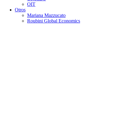
OIT
Otros
Mariana Mazzucato
Roubini Global Economics