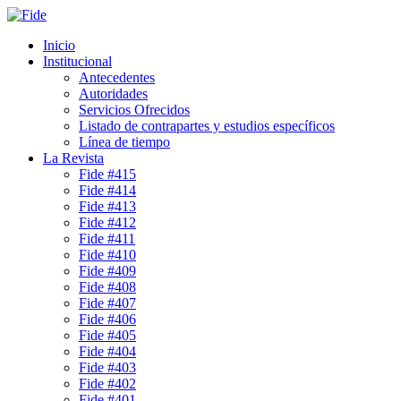
Inicio
Institucional
Antecedentes
Autoridades
Servicios Ofrecidos
Listado de contrapartes y estudios específicos
Línea de tiempo
La Revista
Fide #415
Fide #414
Fide #413
Fide #412
Fide #411
Fide #410
Fide #409
Fide #408
Fide #407
Fide #406
Fide #405
Fide #404
Fide #403
Fide #402
Fide #401