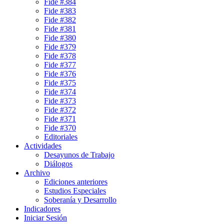
Fide #384
Fide #383
Fide #382
Fide #381
Fide #380
Fide #379
Fide #378
Fide #377
Fide #376
Fide #375
Fide #374
Fide #373
Fide #372
Fide #371
Fide #370
Editoriales
Actividades
Desayunos de Trabajo
Diálogos
Archivo
Ediciones anteriores
Estudios Especiales
Soberanía y Desarrollo
Indicadores
Iniciar Sesión