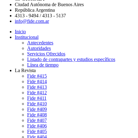
Ciudad Autónoma de Buenos Aires
República Argentina
4313 - 9494 / 4313 - 5137
info@fide.com.ar
Inicio
Institucional
Antecedentes
Autoridades
Servicios Ofrecidos
Listado de contrapartes y estudios específicos
Línea de tiempo
La Revista
Fide #415
Fide #414
Fide #413
Fide #412
Fide #411
Fide #410
Fide #409
Fide #408
Fide #407
Fide #406
Fide #405
Fide #404