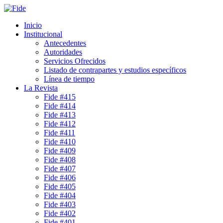
Inicio
Institucional
Antecedentes
Autoridades
Servicios Ofrecidos
Listado de contrapartes y estudios específicos
Línea de tiempo
La Revista
Fide #415
Fide #414
Fide #413
Fide #412
Fide #411
Fide #410
Fide #409
Fide #408
Fide #407
Fide #406
Fide #405
Fide #404
Fide #403
Fide #402
Fide #401