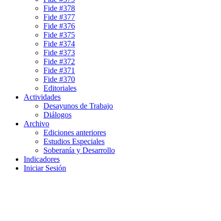
Fide #378
Fide #377
Fide #376
Fide #375
Fide #374
Fide #373
Fide #372
Fide #371
Fide #370
Editoriales
Actividades
Desayunos de Trabajo
Diálogos
Archivo
Ediciones anteriores
Estudios Especiales
Soberanía y Desarrollo
Indicadores
Iniciar Sesión