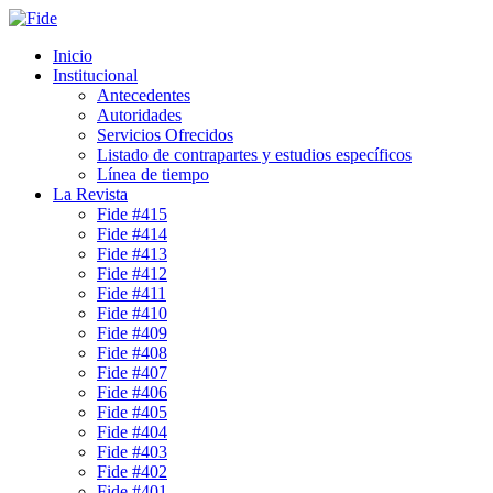
Inicio
Institucional
Antecedentes
Autoridades
Servicios Ofrecidos
Listado de contrapartes y estudios específicos
Línea de tiempo
La Revista
Fide #415
Fide #414
Fide #413
Fide #412
Fide #411
Fide #410
Fide #409
Fide #408
Fide #407
Fide #406
Fide #405
Fide #404
Fide #403
Fide #402
Fide #401