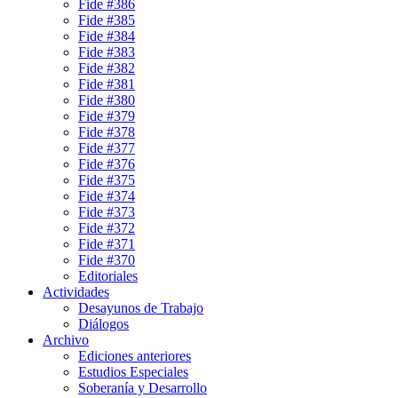
Fide #386
Fide #385
Fide #384
Fide #383
Fide #382
Fide #381
Fide #380
Fide #379
Fide #378
Fide #377
Fide #376
Fide #375
Fide #374
Fide #373
Fide #372
Fide #371
Fide #370
Editoriales
Actividades
Desayunos de Trabajo
Diálogos
Archivo
Ediciones anteriores
Estudios Especiales
Soberanía y Desarrollo