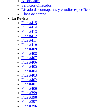
Autoridades
Servicios Ofrecidos
Listado de contrapartes y estudios específicos
Línea de tiempo
La Revista
Fide #415
Fide #414
Fide #413
Fide #412
Fide #411
Fide #410
Fide #409
Fide #408
Fide #407
Fide #406
Fide #405
Fide #404
Fide #403
Fide #402
Fide #401
Fide #400
Fide #399
Fide #398
Fide #397
Fide #396