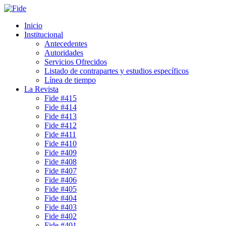
Inicio
Institucional
Antecedentes
Autoridades
Servicios Ofrecidos
Listado de contrapartes y estudios específicos
Línea de tiempo
La Revista
Fide #415
Fide #414
Fide #413
Fide #412
Fide #411
Fide #410
Fide #409
Fide #408
Fide #407
Fide #406
Fide #405
Fide #404
Fide #403
Fide #402
Fide #401