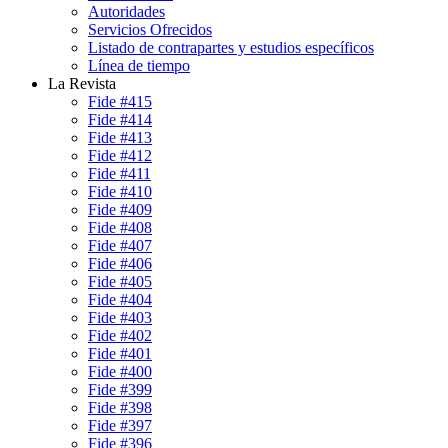
Autoridades
Servicios Ofrecidos
Listado de contrapartes y estudios específicos
Línea de tiempo
La Revista
Fide #415
Fide #414
Fide #413
Fide #412
Fide #411
Fide #410
Fide #409
Fide #408
Fide #407
Fide #406
Fide #405
Fide #404
Fide #403
Fide #402
Fide #401
Fide #400
Fide #399
Fide #398
Fide #397
Fide #396