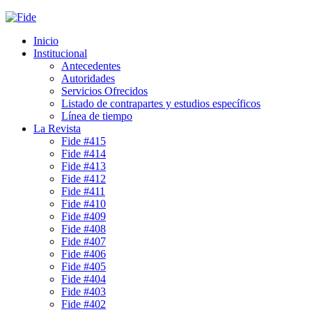
Inicio
Institucional
Antecedentes
Autoridades
Servicios Ofrecidos
Listado de contrapartes y estudios específicos
Línea de tiempo
La Revista
Fide #415
Fide #414
Fide #413
Fide #412
Fide #411
Fide #410
Fide #409
Fide #408
Fide #407
Fide #406
Fide #405
Fide #404
Fide #403
Fide #402