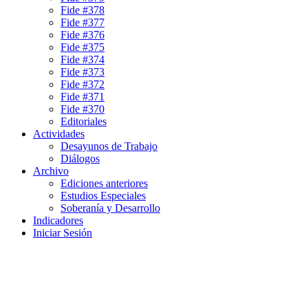
Fide #378
Fide #377
Fide #376
Fide #375
Fide #374
Fide #373
Fide #372
Fide #371
Fide #370
Editoriales
Actividades
Desayunos de Trabajo
Diálogos
Archivo
Ediciones anteriores
Estudios Especiales
Soberanía y Desarrollo
Indicadores
Iniciar Sesión