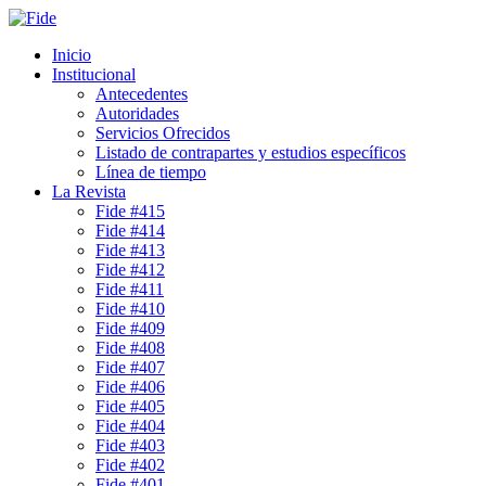
Inicio
Institucional
Antecedentes
Autoridades
Servicios Ofrecidos
Listado de contrapartes y estudios específicos
Línea de tiempo
La Revista
Fide #415
Fide #414
Fide #413
Fide #412
Fide #411
Fide #410
Fide #409
Fide #408
Fide #407
Fide #406
Fide #405
Fide #404
Fide #403
Fide #402
Fide #401