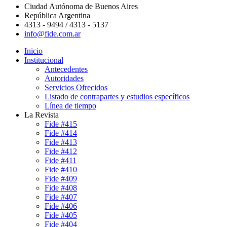
Ciudad Autónoma de Buenos Aires
República Argentina
4313 - 9494 / 4313 - 5137
info@fide.com.ar
Inicio
Institucional
Antecedentes
Autoridades
Servicios Ofrecidos
Listado de contrapartes y estudios específicos
Línea de tiempo
La Revista
Fide #415
Fide #414
Fide #413
Fide #412
Fide #411
Fide #410
Fide #409
Fide #408
Fide #407
Fide #406
Fide #405
Fide #404