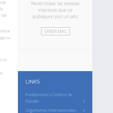
Tené ac
esde
Recibi todas las revistas
digi
la
impresas que se
re
 del
publiquen por un año
publi
enerar
SABER MAS
ega su
n el
as
LINKS
Fundaciones y Centros de
Estudio
Organismos Internacionales