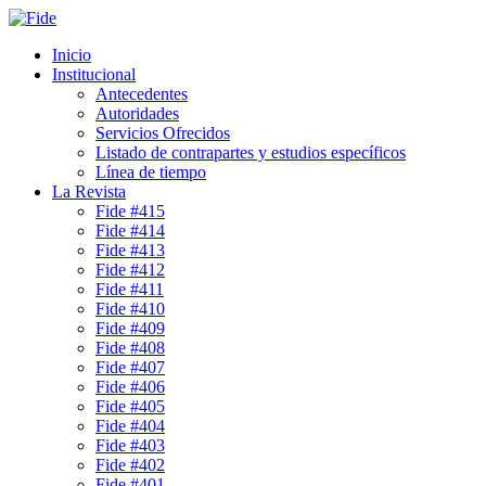
Inicio
Institucional
Antecedentes
Autoridades
Servicios Ofrecidos
Listado de contrapartes y estudios específicos
Línea de tiempo
La Revista
Fide #415
Fide #414
Fide #413
Fide #412
Fide #411
Fide #410
Fide #409
Fide #408
Fide #407
Fide #406
Fide #405
Fide #404
Fide #403
Fide #402
Fide #401