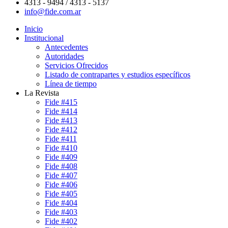
4313 - 9494 / 4313 - 5137
info@fide.com.ar
Inicio
Institucional
Antecedentes
Autoridades
Servicios Ofrecidos
Listado de contrapartes y estudios específicos
Línea de tiempo
La Revista
Fide #415
Fide #414
Fide #413
Fide #412
Fide #411
Fide #410
Fide #409
Fide #408
Fide #407
Fide #406
Fide #405
Fide #404
Fide #403
Fide #402