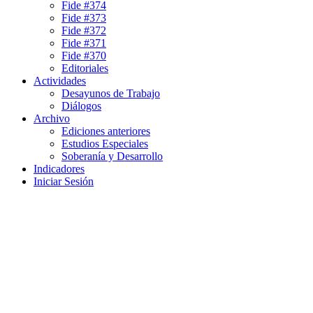
Fide #374
Fide #373
Fide #372
Fide #371
Fide #370
Editoriales
Actividades
Desayunos de Trabajo
Diálogos
Archivo
Ediciones anteriores
Estudios Especiales
Soberanía y Desarrollo
Indicadores
Iniciar Sesión