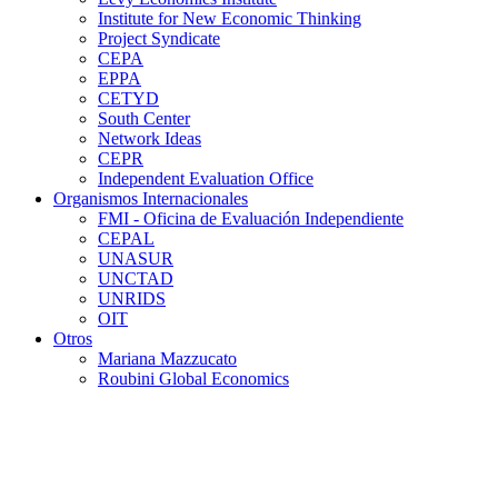
Institute for New Economic Thinking
Project Syndicate
CEPA
EPPA
CETYD
South Center
Network Ideas
CEPR
Independent Evaluation Office
Organismos Internacionales
FMI - Oficina de Evaluación Independiente
CEPAL
UNASUR
UNCTAD
UNRIDS
OIT
Otros
Mariana Mazzucato
Roubini Global Economics