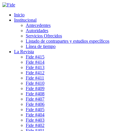
Inicio
Institucional
Antecedentes
Autoridades
Servicios Ofrecidos
Listado de contrapartes y estudios específicos
Línea de tiempo
La Revista
Fide #415
Fide #414
Fide #413
Fide #412
Fide #411
Fide #410
Fide #409
Fide #408
Fide #407
Fide #406
Fide #405
Fide #404
Fide #403
Fide #402
Fide #401