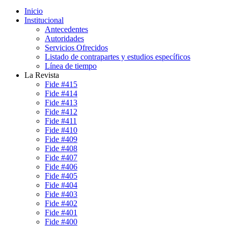
Inicio
Institucional
Antecedentes
Autoridades
Servicios Ofrecidos
Listado de contrapartes y estudios específicos
Línea de tiempo
La Revista
Fide #415
Fide #414
Fide #413
Fide #412
Fide #411
Fide #410
Fide #409
Fide #408
Fide #407
Fide #406
Fide #405
Fide #404
Fide #403
Fide #402
Fide #401
Fide #400