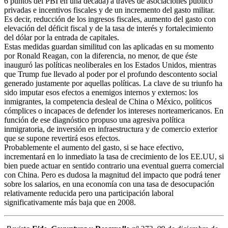
6 puntos del PBI en una década) a través de asociaciones público
privadas e incentivos fiscales y de un incremento del gasto militar.
Es decir, reducción de los ingresos fiscales, aumento del gasto con
elevación del déficit fiscal y de la tasa de interés y fortalecimiento
del dólar por la entrada de capitales.
Estas medidas guardan similitud con las aplicadas en su momento
por Ronald Reagan, con la diferencia, no menor, de que éste
inauguró las políticas neoliberales en los Estados Unidos, mientras
que Trump fue llevado al poder por el profundo descontento social
generado justamente por aquellas políticas. La clave de su triunfo ha
sido imputar esos efectos a enemigos internos y externos: los
inmigrantes, la competencia desleal de China o México, políticos
cómplices o incapaces de defender los intereses norteamericanos. En
función de ese diagnóstico propuso una agresiva política
inmigratoria, de inversión en infraestructura y de comercio exterior
que se supone revertirá esos efectos.
Probablemente el aumento del gasto, si se hace efectivo,
incrementará en lo inmediato la tasa de crecimiento de los EE.UU, si
bien puede actuar en sentido contrario una eventual guerra comercial
con China. Pero es dudosa la magnitud del impacto que podrá tener
sobre los salarios, en una economía con una tasa de desocupación
relativamente reducida pero una participación laboral
significativamente más baja que en 2008.