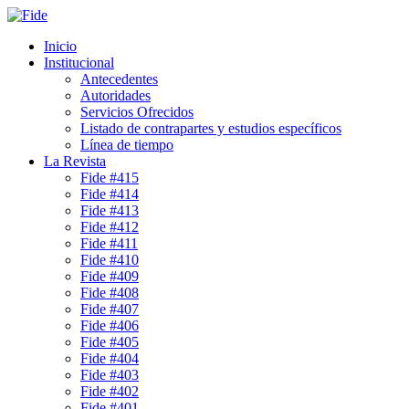
Inicio
Institucional
Antecedentes
Autoridades
Servicios Ofrecidos
Listado de contrapartes y estudios específicos
Línea de tiempo
La Revista
Fide #415
Fide #414
Fide #413
Fide #412
Fide #411
Fide #410
Fide #409
Fide #408
Fide #407
Fide #406
Fide #405
Fide #404
Fide #403
Fide #402
Fide #401