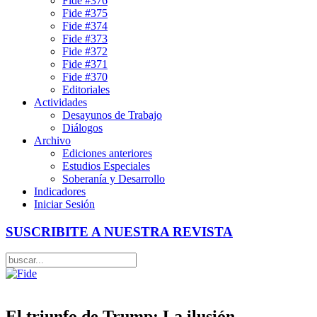
Fide #376
Fide #375
Fide #374
Fide #373
Fide #372
Fide #371
Fide #370
Editoriales
Actividades
Desayunos de Trabajo
Diálogos
Archivo
Ediciones anteriores
Estudios Especiales
Soberanía y Desarrollo
Indicadores
Iniciar Sesión
SUSCRIBITE A NUESTRA REVISTA
El triunfo de Trump: La ilusión