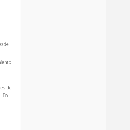
desde
miento
nes de
. En