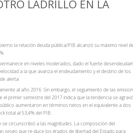
OTRO LADRILLO EN LA
bierno la relación deuda pública/PIB alcanzó su máximo nivel 
0%.
ía permanece en niveles moderados, dado el fuerte desendeuda
 velocidad a la que avanza el endeudamiento y el destino de los
de alerta.
icamente al año 2016. Sin embargo, el seguimiento de las emisio
e el primer semestre del 2017 indica que la tendencia se agravó
r público aumentaron en términos netos en el equivalente a dos
ck total al 53,4% del PIB.
 se circunscribió a las magnitudes. La composición del
n sesgo que re-duce los grados de libertad del Estado para