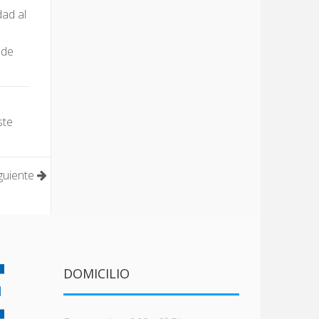
dad al
 de
ste
guiente
DOMICILIO