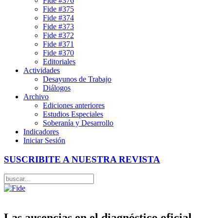
Fide #376
Fide #375
Fide #374
Fide #373
Fide #372
Fide #371
Fide #370
Editoriales
Actividades
Desayunos de Trabajo
Diálogos
Archivo
Ediciones anteriores
Estudios Especiales
Soberanía y Desarrollo
Indicadores
Iniciar Sesión
SUSCRIBITE A NUESTRA REVISTA
Las ausencias en el diagnóstico oficial