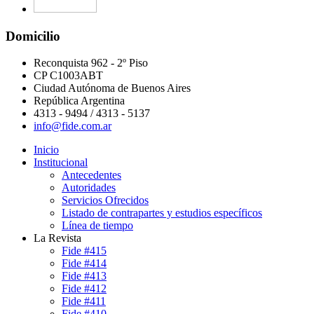
Domicilio
Reconquista 962 - 2º Piso
CP C1003ABT
Ciudad Autónoma de Buenos Aires
República Argentina
4313 - 9494 / 4313 - 5137
info@fide.com.ar
Inicio
Institucional
Antecedentes
Autoridades
Servicios Ofrecidos
Listado de contrapartes y estudios específicos
Línea de tiempo
La Revista
Fide #415
Fide #414
Fide #413
Fide #412
Fide #411
Fide #410