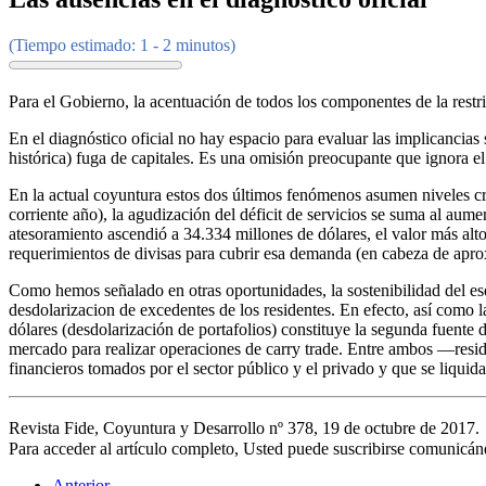
(Tiempo estimado: 1 - 2 minutos)
Para el Gobierno, la acentuación de todos los componentes de la restri
En el diagnóstico oficial no hay espacio para evaluar las implicancias
histórica) fuga de capitales. Es una omisión preocupante que ignora el
En la actual coyuntura estos dos últimos fenómenos asumen niveles cr
corriente año), la agudización del déficit de servicios se suma al aum
atesoramiento ascendió a 34.334 millones de dólares, el valor más alt
requerimientos de divisas para cubrir esa demanda (en cabeza de apro
Como hemos señalado en otras oportunidades, la sostenibilidad del e
desdolarizacion de excedentes de los residentes. En efecto, así como
dólares (desdolarización de portafolios) constituye la segunda fuente de
mercado para realizar operaciones de carry trade. Entre ambos —resid
financieros tomados por el sector público y el privado y que se liqui
Revista Fide, Coyuntura y Desarrollo nº 378, 19 de octubre de 2017
Para acceder al artículo completo, Usted puede suscribirse comunicá
Anterior