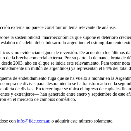
cción externa no parece constituir un tema relevante de análisis.
 sobre la sostenibilidad macroeconómica que supone el deterioro crecient
 eslabón más débil del subdesarrollo argentino: el estrangulamiento ext
íticos y no evidencian signos de reversión. De acuerdo a los últimos d
ento de la brecha comercial externa. Por su parte, la demanda bruta de 
o desde 2003, año en el que se inicia este relevamiento. Para tomar nota
ximadamente un millón de argentinos) ya representan el 84% del total d
squema de endeudamiento-fuga que se ha vuelto a montar en la Argentina
 la compra de divisas para atesoramiento se ha transformado en la segu
 oferta de divisas. En tercer lugar se ubica el ingreso de capitales fina
entes y extranjeros— han generado entre enero y septiembre de este año
daron en el mercado de cambios doméstico.
.
ndose con
info@fide.com.ar
, o adquirir este número solamente.