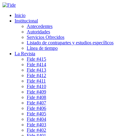
Inicio
Institucional
Antecedentes
Autoridades
Servicios Ofrecidos
Listado de contrapartes y estudios específicos
Línea de tiempo
La Revista
Fide #415
Fide #414
Fide #413
Fide #412
Fide #411
Fide #410
Fide #409
Fide #408
Fide #407
Fide #406
Fide #405
Fide #404
Fide #403
Fide #402
Fide #401