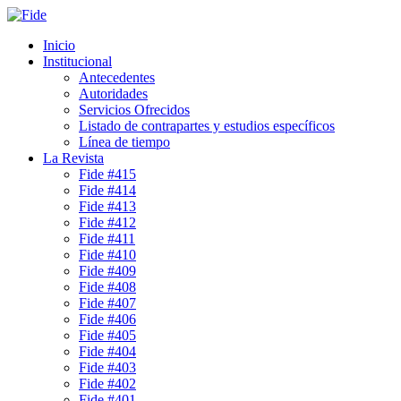
Inicio
Institucional
Antecedentes
Autoridades
Servicios Ofrecidos
Listado de contrapartes y estudios específicos
Línea de tiempo
La Revista
Fide #415
Fide #414
Fide #413
Fide #412
Fide #411
Fide #410
Fide #409
Fide #408
Fide #407
Fide #406
Fide #405
Fide #404
Fide #403
Fide #402
Fide #401