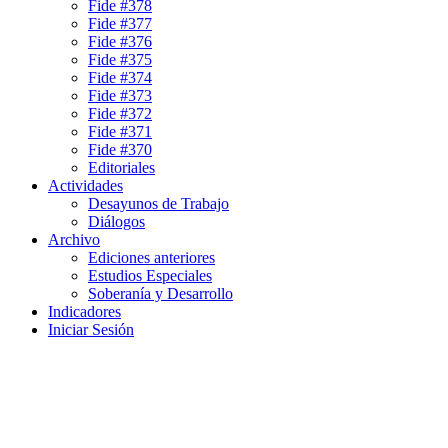
Fide #378
Fide #377
Fide #376
Fide #375
Fide #374
Fide #373
Fide #372
Fide #371
Fide #370
Editoriales
Actividades
Desayunos de Trabajo
Diálogos
Archivo
Ediciones anteriores
Estudios Especiales
Soberanía y Desarrollo
Indicadores
Iniciar Sesión