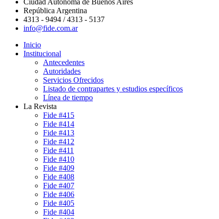
Ciudad Autónoma de Buenos Aires
República Argentina
4313 - 9494 / 4313 - 5137
info@fide.com.ar
Inicio
Institucional
Antecedentes
Autoridades
Servicios Ofrecidos
Listado de contrapartes y estudios específicos
Línea de tiempo
La Revista
Fide #415
Fide #414
Fide #413
Fide #412
Fide #411
Fide #410
Fide #409
Fide #408
Fide #407
Fide #406
Fide #405
Fide #404