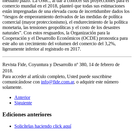
mediano plazo. La OMC, al dar a conocer sus proyecciones para el
comercio mundial en el 2018, planteó que todas sus estimaciones
están impregnadas de una elevada cuota de incertidumbre dados los
“riesgos de empeoramiento derivados de las medidas de política
comercial (mayor proteccionismo), el endurecimiento de la política
monetaria, las tensiones geopolíticas y el costo de los desastres
naturales”. Con estos resguardos, la Organización para la
Cooperación y el Desarrollo Económicos​ (OCDE) pronostica para
este año un crecimiento del volumen del comercio del 3,2%,
ligeramente inferior al registrado en 2017.
Revista Fide, Coyuntura y Desarrollo nº 380, 14 de febrero de
2018.
Para acceder al artículo completo, Usted puede suscribirse
comunicándose con
info@fide.com.ar
, o adquirir este número
solamente.
Anterior
Siguiente
Ediciones anteriores
Solicítelas haciendo click aquí