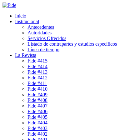
Inicio
Institucional
Antecedentes
Autoridades
Servicios Ofrecidos
Listado de contrapartes y estudios específicos
Línea de tiempo
La Revista
Fide #415
Fide #414
Fide #413
Fide #412
Fide #411
Fide #410
Fide #409
Fide #408
Fide #407
Fide #406
Fide #405
Fide #404
Fide #403
Fide #402
Fide #401