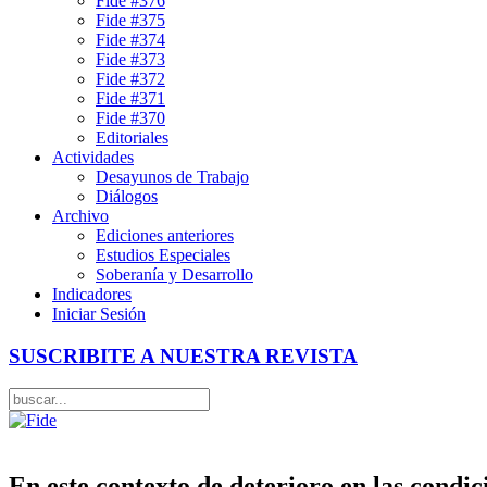
Fide #376
Fide #375
Fide #374
Fide #373
Fide #372
Fide #371
Fide #370
Editoriales
Actividades
Desayunos de Trabajo
Diálogos
Archivo
Ediciones anteriores
Estudios Especiales
Soberanía y Desarrollo
Indicadores
Iniciar Sesión
SUSCRIBITE A NUESTRA REVISTA
En este contexto de deterioro en las condi