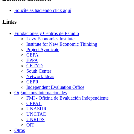
Solicítelas haciendo click aquí
Links
Fundaciones y Centros de Estudio
Levy Economics Institute
Institute for New Economic Thinking
Project Syndicate
CEPA
EPPA
CETYD
South Center
Network Ideas
CEPR
Independent Evaluation Office
Organismos Internacionales
FMI - Oficina de Evaluación Independiente
CEPAL
UNASUR
UNCTAD
UNRIDS
OIT
Otros