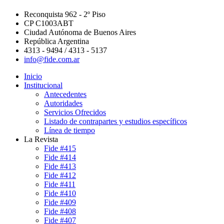
Reconquista 962 - 2º Piso
CP C1003ABT
Ciudad Autónoma de Buenos Aires
República Argentina
4313 - 9494 / 4313 - 5137
info@fide.com.ar
Inicio
Institucional
Antecedentes
Autoridades
Servicios Ofrecidos
Listado de contrapartes y estudios específicos
Línea de tiempo
La Revista
Fide #415
Fide #414
Fide #413
Fide #412
Fide #411
Fide #410
Fide #409
Fide #408
Fide #407