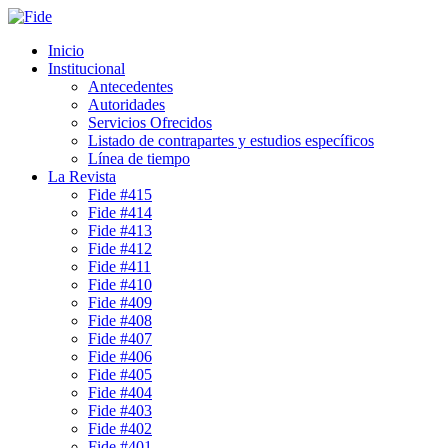
Inicio
Institucional
Antecedentes
Autoridades
Servicios Ofrecidos
Listado de contrapartes y estudios específicos
Línea de tiempo
La Revista
Fide #415
Fide #414
Fide #413
Fide #412
Fide #411
Fide #410
Fide #409
Fide #408
Fide #407
Fide #406
Fide #405
Fide #404
Fide #403
Fide #402
Fide #401