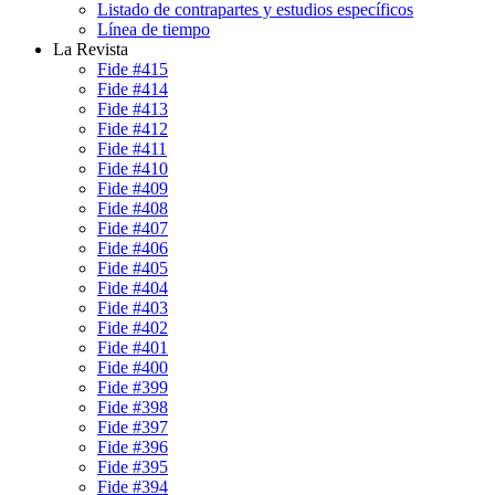
Listado de contrapartes y estudios específicos
Línea de tiempo
La Revista
Fide #415
Fide #414
Fide #413
Fide #412
Fide #411
Fide #410
Fide #409
Fide #408
Fide #407
Fide #406
Fide #405
Fide #404
Fide #403
Fide #402
Fide #401
Fide #400
Fide #399
Fide #398
Fide #397
Fide #396
Fide #395
Fide #394