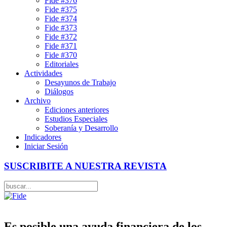
Fide #376
Fide #375
Fide #374
Fide #373
Fide #372
Fide #371
Fide #370
Editoriales
Actividades
Desayunos de Trabajo
Diálogos
Archivo
Ediciones anteriores
Estudios Especiales
Soberanía y Desarrollo
Indicadores
Iniciar Sesión
SUSCRIBITE A NUESTRA REVISTA
Es posible una ayuda financiera de los