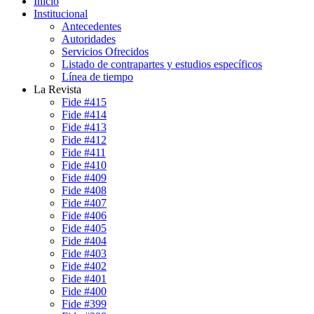
Inicio
Institucional
Antecedentes
Autoridades
Servicios Ofrecidos
Listado de contrapartes y estudios específicos
Línea de tiempo
La Revista
Fide #415
Fide #414
Fide #413
Fide #412
Fide #411
Fide #410
Fide #409
Fide #408
Fide #407
Fide #406
Fide #405
Fide #404
Fide #403
Fide #402
Fide #401
Fide #400
Fide #399