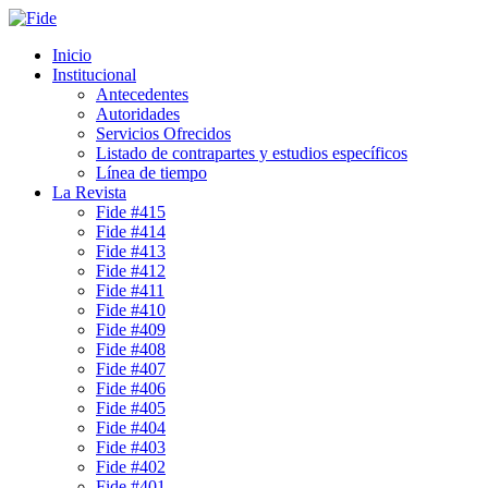
Inicio
Institucional
Antecedentes
Autoridades
Servicios Ofrecidos
Listado de contrapartes y estudios específicos
Línea de tiempo
La Revista
Fide #415
Fide #414
Fide #413
Fide #412
Fide #411
Fide #410
Fide #409
Fide #408
Fide #407
Fide #406
Fide #405
Fide #404
Fide #403
Fide #402
Fide #401