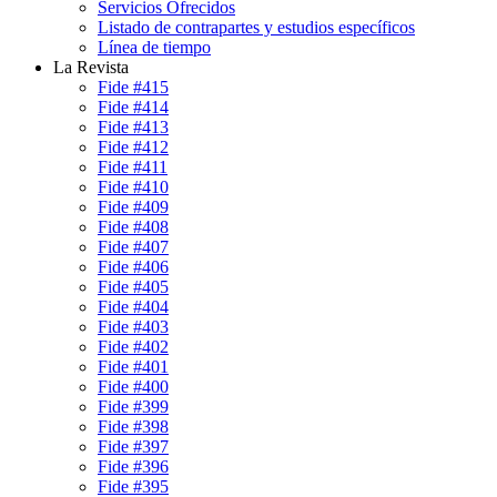
Servicios Ofrecidos
Listado de contrapartes y estudios específicos
Línea de tiempo
La Revista
Fide #415
Fide #414
Fide #413
Fide #412
Fide #411
Fide #410
Fide #409
Fide #408
Fide #407
Fide #406
Fide #405
Fide #404
Fide #403
Fide #402
Fide #401
Fide #400
Fide #399
Fide #398
Fide #397
Fide #396
Fide #395