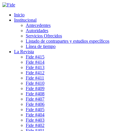
Inicio
Institucional
Antecedentes
Autoridades
Servicios Ofrecidos
Listado de contrapartes y estudios específicos
Línea de tiempo
La Revista
Fide #415
Fide #414
Fide #413
Fide #412
Fide #411
Fide #410
Fide #409
Fide #408
Fide #407
Fide #406
Fide #405
Fide #404
Fide #403
Fide #402
Fide #401