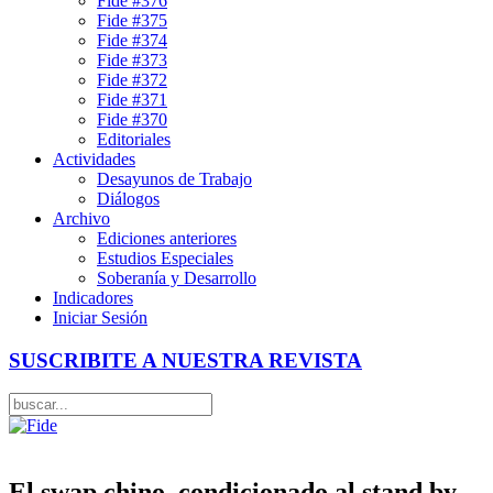
Fide #376
Fide #375
Fide #374
Fide #373
Fide #372
Fide #371
Fide #370
Editoriales
Actividades
Desayunos de Trabajo
Diálogos
Archivo
Ediciones anteriores
Estudios Especiales
Soberanía y Desarrollo
Indicadores
Iniciar Sesión
SUSCRIBITE A NUESTRA REVISTA
El swap chino, condicionado al stand by