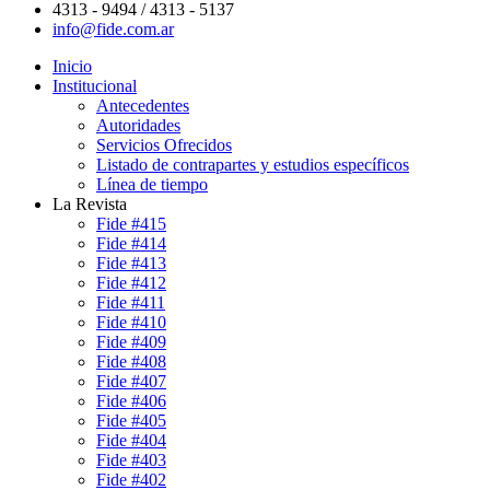
4313 - 9494 / 4313 - 5137
info@fide.com.ar
Inicio
Institucional
Antecedentes
Autoridades
Servicios Ofrecidos
Listado de contrapartes y estudios específicos
Línea de tiempo
La Revista
Fide #415
Fide #414
Fide #413
Fide #412
Fide #411
Fide #410
Fide #409
Fide #408
Fide #407
Fide #406
Fide #405
Fide #404
Fide #403
Fide #402