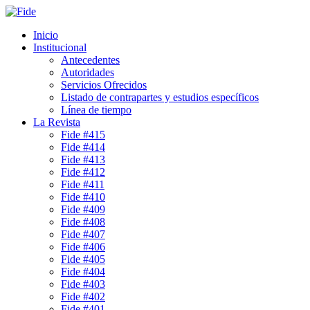
Inicio
Institucional
Antecedentes
Autoridades
Servicios Ofrecidos
Listado de contrapartes y estudios específicos
Línea de tiempo
La Revista
Fide #415
Fide #414
Fide #413
Fide #412
Fide #411
Fide #410
Fide #409
Fide #408
Fide #407
Fide #406
Fide #405
Fide #404
Fide #403
Fide #402
Fide #401