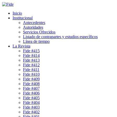
Inicio
Institucional
Antecedentes
Autoridades
Servicios Ofrecidos
Listado de contrapartes y estudios específicos
Línea de tiempo
La Revista
Fide #415
Fide #414
Fide #413
Fide #412
Fide #411
Fide #410
Fide #409
Fide #408
Fide #407
Fide #406
Fide #405
Fide #404
Fide #403
Fide #402
Fide #401