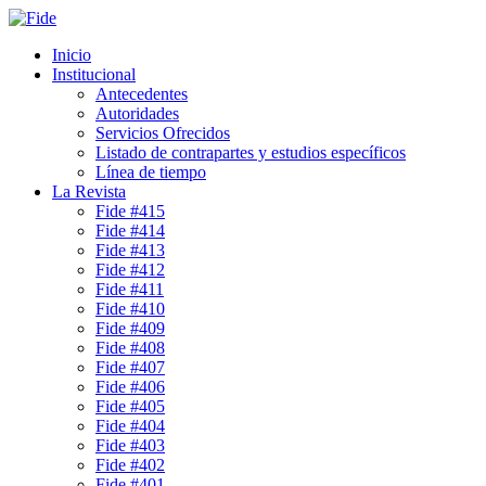
Inicio
Institucional
Antecedentes
Autoridades
Servicios Ofrecidos
Listado de contrapartes y estudios específicos
Línea de tiempo
La Revista
Fide #415
Fide #414
Fide #413
Fide #412
Fide #411
Fide #410
Fide #409
Fide #408
Fide #407
Fide #406
Fide #405
Fide #404
Fide #403
Fide #402
Fide #401