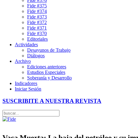
Fide #376
Fide #375
Fide #374
Fide #373
Fide #372
Fide #371
Fide #370
Editoriales
Actividades
Desayunos de Trabajo
Diálogos
Archivo
Ediciones anteriores
Estudios Especiales
Soberanía y Desarrollo
Indicadores
Iniciar Sesión
SUSCRIBITE A NUESTRA REVISTA
Vaca Muerta: La baja del petróleo y su im