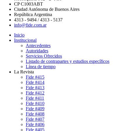
CP C1003ABT
Ciudad Autónoma de Buenos Aires
República Argentina
4313 - 9494 / 4313 - 5137
info@fide.com.ar
Inicio
Institucional
Antecedentes
Autoridades
Servicios Ofrecidos
Listado de contrapartes y estudios específicos
Línea de tiempo
La Revista
Fide #415
Fide #414
Fide #413
Fide #412
Fide #411
Fide #410
Fide #409
Fide #408
Fide #407
Fide #406
Fide #405