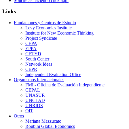
Solicítelas haciendo click aquí
Links
Fundaciones y Centros de Estudio
Levy Economics Institute
Institute for New Economic Thinking
Project Syndicate
CEPA
EPPA
CETYD
South Center
Network Ideas
CEPR
Independent Evaluation Office
Organismos Internacionales
FMI - Oficina de Evaluación Independiente
CEPAL
UNASUR
UNCTAD
UNRIDS
OIT
Otros
Mariana Mazzucato
Roubini Global Economics