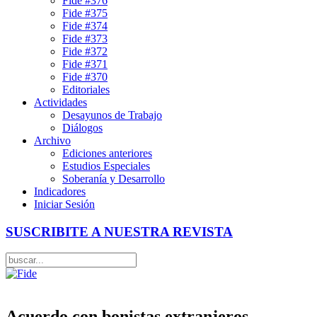
Fide #376
Fide #375
Fide #374
Fide #373
Fide #372
Fide #371
Fide #370
Editoriales
Actividades
Desayunos de Trabajo
Diálogos
Archivo
Ediciones anteriores
Estudios Especiales
Soberanía y Desarrollo
Indicadores
Iniciar Sesión
SUSCRIBITE A NUESTRA REVISTA
Acuerdo con bonistas extranjeros