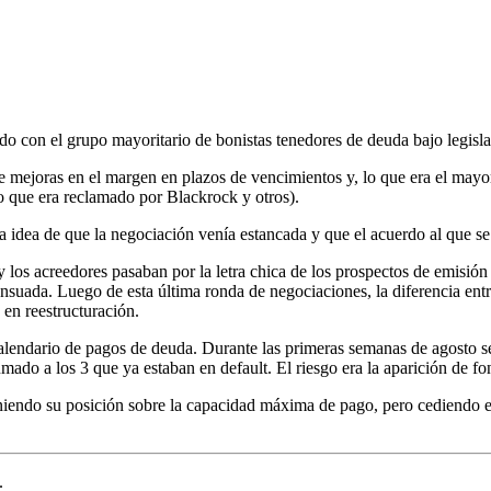
 con el grupo mayoritario de bonistas tenedores de deuda bajo legisla
e mejoras en el margen en plazos de vencimientos y, lo que era el mayor 
go que era reclamado por Blackrock y otros).
la idea de que la negociación venía estancada y que el acuerdo al que se
 los acreedores pasaban por la letra chica de los prospectos de emisión y
suada. Luego de esta última ronda de negociaciones, la diferencia entre
 en reestructuración.
 calendario de pagos de deuda. Durante las primeras semanas de agosto
umado a los 3 que ya estaban en default. El riesgo era la aparición de fo
iendo su posición sobre la capacidad máxima de pago, pero cediendo en
.