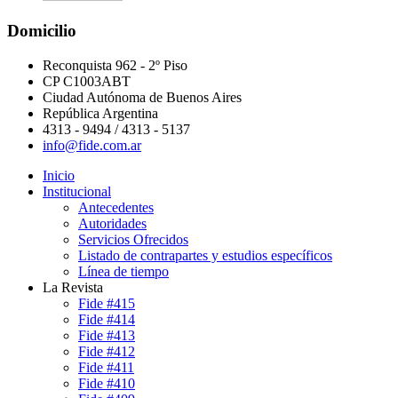
Domicilio
Reconquista 962 - 2º Piso
CP C1003ABT
Ciudad Autónoma de Buenos Aires
República Argentina
4313 - 9494 / 4313 - 5137
info@fide.com.ar
Inicio
Institucional
Antecedentes
Autoridades
Servicios Ofrecidos
Listado de contrapartes y estudios específicos
Línea de tiempo
La Revista
Fide #415
Fide #414
Fide #413
Fide #412
Fide #411
Fide #410