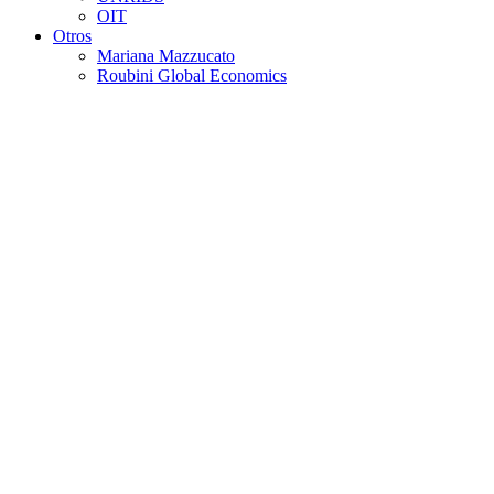
OIT
Otros
Mariana Mazzucato
Roubini Global Economics