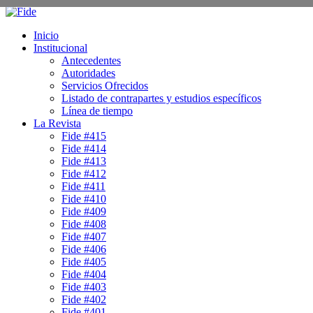
Inicio
Institucional
Antecedentes
Autoridades
Servicios Ofrecidos
Listado de contrapartes y estudios específicos
Línea de tiempo
La Revista
Fide #415
Fide #414
Fide #413
Fide #412
Fide #411
Fide #410
Fide #409
Fide #408
Fide #407
Fide #406
Fide #405
Fide #404
Fide #403
Fide #402
Fide #401