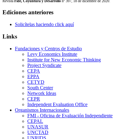
Revista
Fide, Coyuntura y Desarrollo
nº 397, 18 de diciembre de 2020.
Ediciones anteriores
Solicítelas haciendo click aquí
Links
Fundaciones y Centros de Estudio
Levy Economics Institute
Institute for New Economic Thinking
Project Syndicate
CEPA
EPPA
CETYD
South Center
Network Ideas
CEPR
Independent Evaluation Office
Organismos Internacionales
FMI - Oficina de Evaluación Independiente
CEPAL
UNASUR
UNCTAD
UNRIDS