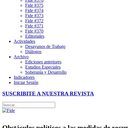
Fide #376
Fide #375
Fide #374
Fide #373
Fide #372
Fide #371
Fide #370
Editoriales
Actividades
Desayunos de Trabajo
Diálogos
Archivo
Ediciones anteriores
Estudios Especiales
Soberanía y Desarrollo
Indicadores
Iniciar Sesión
SUSCRIBITE A NUESTRA REVISTA
Obstáculos políticos a las medidas de recu