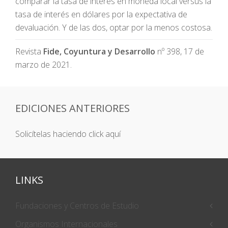
comparar la tasa de interés en moneda local versus la
tasa de interés en dólares por la expectativa de
devaluación. Y de las dos, optar por la menos costosa.
Revista
Fide, Coyuntura y Desarrollo
nº 398, 17 de
marzo de 2021.
EDICIONES ANTERIORES
Solicítelas haciendo click aquí
LINKS
Fundaciones y Centros de Estudio
Organismos Internacionales