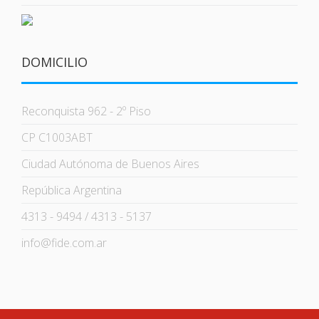
DOMICILIO
Reconquista 962 - 2º Piso
CP C1003ABT
Ciudad Autónoma de Buenos Aires
República Argentina
4313 - 9494 / 4313 - 5137
info@fide.com.ar