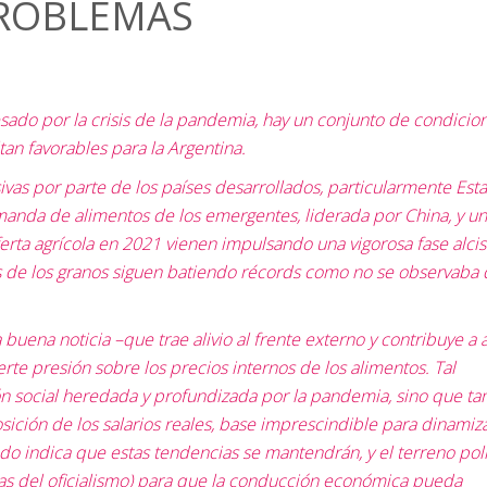
PROBLEMAS
sado por la crisis de la pandemia, hay un conjunto de condicio
n favorables para la Argentina.
vas por parte de los países desarrollados, particularmente Est
anda de alimentos de los emergentes, liderada por China, y u
ferta agrícola en 2021 vienen impulsando una vigorosa fase alcis
s de los granos siguen batiendo récords como no se observaba
buena noticia –que trae alivio al frente externo y contribuye a 
rte presión sobre los precios internos de los alimentos. Tal
ción social heredada y profundizada por la pandemia, sino que t
sición de los salarios reales, base imprescindible para dinamiza
odo indica que estas tendencias se mantendrán, y el terreno polí
filas del oficialismo) para que la conducción económica pueda