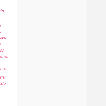
ado
r
de
sado.
o
los
ierno
ceso.
star
ando