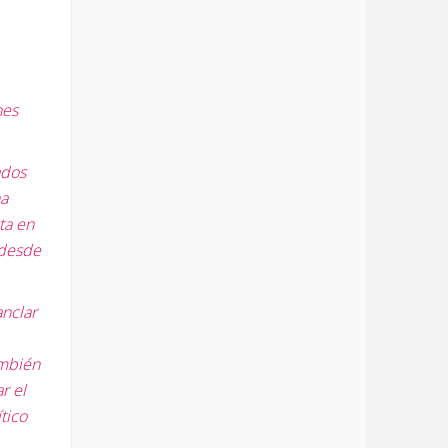
nes
ados
na
ta en
 desde
anclar
ambién
r el
tico