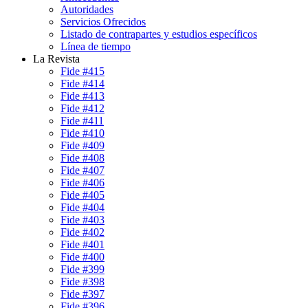
Autoridades
Servicios Ofrecidos
Listado de contrapartes y estudios específicos
Línea de tiempo
La Revista
Fide #415
Fide #414
Fide #413
Fide #412
Fide #411
Fide #410
Fide #409
Fide #408
Fide #407
Fide #406
Fide #405
Fide #404
Fide #403
Fide #402
Fide #401
Fide #400
Fide #399
Fide #398
Fide #397
Fide #396