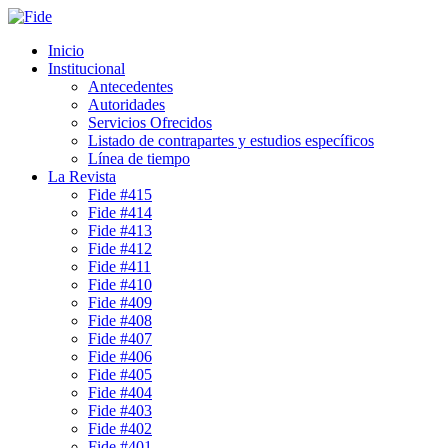
Inicio
Institucional
Antecedentes
Autoridades
Servicios Ofrecidos
Listado de contrapartes y estudios específicos
Línea de tiempo
La Revista
Fide #415
Fide #414
Fide #413
Fide #412
Fide #411
Fide #410
Fide #409
Fide #408
Fide #407
Fide #406
Fide #405
Fide #404
Fide #403
Fide #402
Fide #401