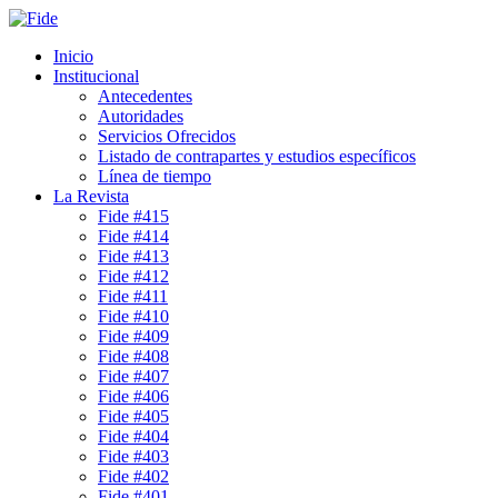
Inicio
Institucional
Antecedentes
Autoridades
Servicios Ofrecidos
Listado de contrapartes y estudios específicos
Línea de tiempo
La Revista
Fide #415
Fide #414
Fide #413
Fide #412
Fide #411
Fide #410
Fide #409
Fide #408
Fide #407
Fide #406
Fide #405
Fide #404
Fide #403
Fide #402
Fide #401