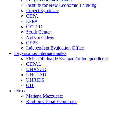
Institute for New Economic Thinking
Project Syndicate
CEPA
EPPA
CETYD
South Center
Network Ideas
CEPR
Independent Evaluation Office
Organismos Internacionales
FMI - Oficina de Evaluación Independiente
CEPAL
UNASUR
UNCTAD
UNRIDS
OIT
Otros
Mariana Mazzucato
Roubini Global Economics