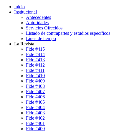
Inicio
Institucional
Antecedentes
Autoridades
Servicios Ofrecidos
Listado de contrapartes y estudios específicos
Línea de tiempo
La Revista
Fide #415
Fide #414
Fide #413
Fide #412
Fide #411
Fide #410
Fide #409
Fide #408
Fide #407
Fide #406
Fide #405
Fide #404
Fide #403
Fide #402
Fide #401
Fide #400