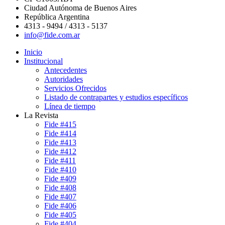
Ciudad Autónoma de Buenos Aires
República Argentina
4313 - 9494 / 4313 - 5137
info@fide.com.ar
Inicio
Institucional
Antecedentes
Autoridades
Servicios Ofrecidos
Listado de contrapartes y estudios específicos
Línea de tiempo
La Revista
Fide #415
Fide #414
Fide #413
Fide #412
Fide #411
Fide #410
Fide #409
Fide #408
Fide #407
Fide #406
Fide #405
Fide #404