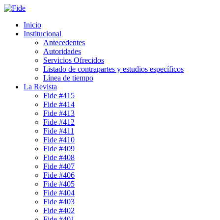
Inicio
Institucional
Antecedentes
Autoridades
Servicios Ofrecidos
Listado de contrapartes y estudios específicos
Línea de tiempo
La Revista
Fide #415
Fide #414
Fide #413
Fide #412
Fide #411
Fide #410
Fide #409
Fide #408
Fide #407
Fide #406
Fide #405
Fide #404
Fide #403
Fide #402
Fide #401