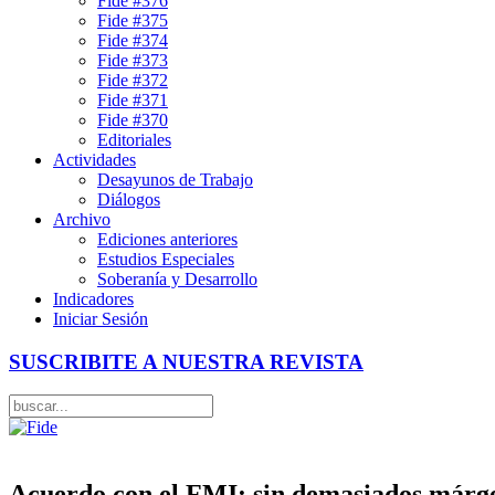
Fide #376
Fide #375
Fide #374
Fide #373
Fide #372
Fide #371
Fide #370
Editoriales
Actividades
Desayunos de Trabajo
Diálogos
Archivo
Ediciones anteriores
Estudios Especiales
Soberanía y Desarrollo
Indicadores
Iniciar Sesión
SUSCRIBITE A NUESTRA REVISTA
Acuerdo con el FMI: sin demasiados márge