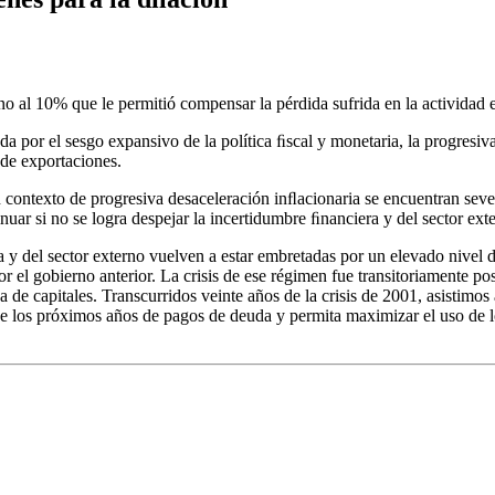
o al 10% que le permitió compensar la pérdida sufrida en la actividad e
ada por el sesgo expansivo de la política ﬁscal y monetaria, la progresiv
 de exportaciones.
 contexto de progresiva desaceleración inﬂacionaria se encuentran seve
tinuar si no se logra despejar la incertidumbre ﬁnanciera y del sector e
a y del sector externo vuelven a estar embretadas por un elevado nivel d
r el gobierno anterior. La crisis de ese régimen fue transitoriamente p
a de capitales. Transcurridos veinte años de la crisis de 2001, asistimos
e los próximos años de pagos de deuda y permita maximizar el uso de lo