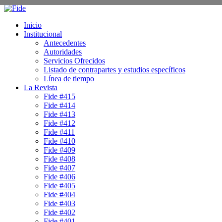
Inicio
Institucional
Antecedentes
Autoridades
Servicios Ofrecidos
Listado de contrapartes y estudios específicos
Línea de tiempo
La Revista
Fide #415
Fide #414
Fide #413
Fide #412
Fide #411
Fide #410
Fide #409
Fide #408
Fide #407
Fide #406
Fide #405
Fide #404
Fide #403
Fide #402
Fide #401