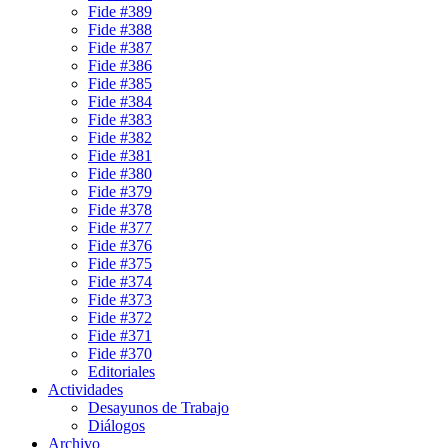
Fide #389
Fide #388
Fide #387
Fide #386
Fide #385
Fide #384
Fide #383
Fide #382
Fide #381
Fide #380
Fide #379
Fide #378
Fide #377
Fide #376
Fide #375
Fide #374
Fide #373
Fide #372
Fide #371
Fide #370
Editoriales
Actividades
Desayunos de Trabajo
Diálogos
Archivo