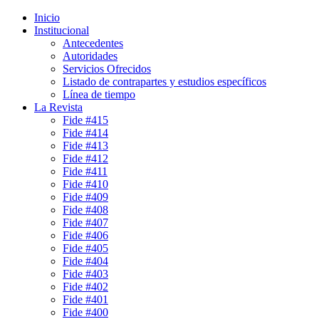
Inicio
Institucional
Antecedentes
Autoridades
Servicios Ofrecidos
Listado de contrapartes y estudios específicos
Línea de tiempo
La Revista
Fide #415
Fide #414
Fide #413
Fide #412
Fide #411
Fide #410
Fide #409
Fide #408
Fide #407
Fide #406
Fide #405
Fide #404
Fide #403
Fide #402
Fide #401
Fide #400