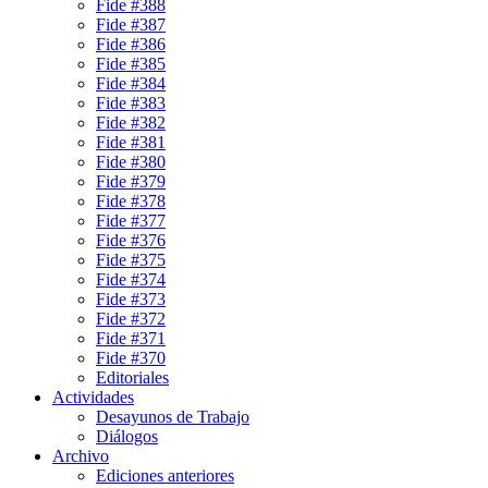
Fide #388
Fide #387
Fide #386
Fide #385
Fide #384
Fide #383
Fide #382
Fide #381
Fide #380
Fide #379
Fide #378
Fide #377
Fide #376
Fide #375
Fide #374
Fide #373
Fide #372
Fide #371
Fide #370
Editoriales
Actividades
Desayunos de Trabajo
Diálogos
Archivo
Ediciones anteriores