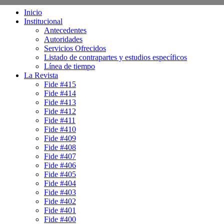
Inicio
Institucional
Antecedentes
Autoridades
Servicios Ofrecidos
Listado de contrapartes y estudios específicos
Línea de tiempo
La Revista
Fide #415
Fide #414
Fide #413
Fide #412
Fide #411
Fide #410
Fide #409
Fide #408
Fide #407
Fide #406
Fide #405
Fide #404
Fide #403
Fide #402
Fide #401
Fide #400