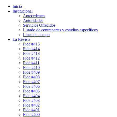
Inicio
Institucional
Antecedentes
Autoridades
Servicios Ofrecidos
Listado de contrapartes y estudios específicos
Línea de tiempo
La Revista
Fide #415
Fide #414
Fide #413
Fide #412
Fide #411
Fide #410
Fide #409
Fide #408
Fide #407
Fide #406
Fide #405
Fide #404
Fide #403
Fide #402
Fide #401
Fide #400