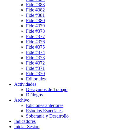
Fide #383
Fide #382
Fide #381
Fide #380
Fide #379
Fide #378
Fide #377
Fide #376
Fide #375
Fide #374
Fide #373
Fide #372
Fide #371
Fide #370
Editoriales
Actividades
Desayunos de Trabajo
Diálogos
Archivo
Ediciones anteriores
Estudios Especiales
Soberanía y Desarrollo
Indicadores
Iniciar Sesión