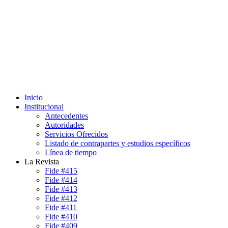
Inicio
Institucional
Antecedentes
Autoridades
Servicios Ofrecidos
Listado de contrapartes y estudios específicos
Línea de tiempo
La Revista
Fide #415
Fide #414
Fide #413
Fide #412
Fide #411
Fide #410
Fide #409