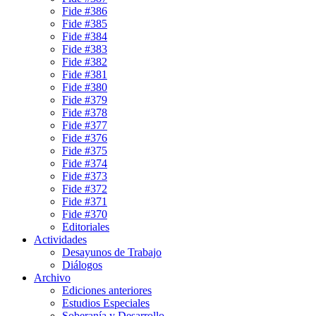
Fide #386
Fide #385
Fide #384
Fide #383
Fide #382
Fide #381
Fide #380
Fide #379
Fide #378
Fide #377
Fide #376
Fide #375
Fide #374
Fide #373
Fide #372
Fide #371
Fide #370
Editoriales
Actividades
Desayunos de Trabajo
Diálogos
Archivo
Ediciones anteriores
Estudios Especiales
Soberanía y Desarrollo