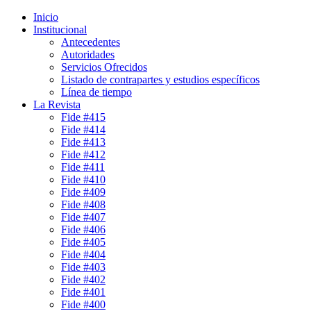
Inicio
Institucional
Antecedentes
Autoridades
Servicios Ofrecidos
Listado de contrapartes y estudios específicos
Línea de tiempo
La Revista
Fide #415
Fide #414
Fide #413
Fide #412
Fide #411
Fide #410
Fide #409
Fide #408
Fide #407
Fide #406
Fide #405
Fide #404
Fide #403
Fide #402
Fide #401
Fide #400