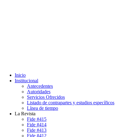
Inicio
Institucional
Antecedentes
Autoridades
Servicios Ofrecidos
Listado de contrapartes y estudios específicos
Línea de tiempo
La Revista
Fide #415
Fide #414
Fide #413
Fide #412