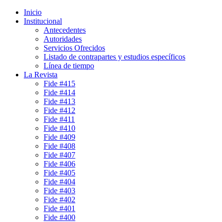
Inicio
Institucional
Antecedentes
Autoridades
Servicios Ofrecidos
Listado de contrapartes y estudios específicos
Línea de tiempo
La Revista
Fide #415
Fide #414
Fide #413
Fide #412
Fide #411
Fide #410
Fide #409
Fide #408
Fide #407
Fide #406
Fide #405
Fide #404
Fide #403
Fide #402
Fide #401
Fide #400