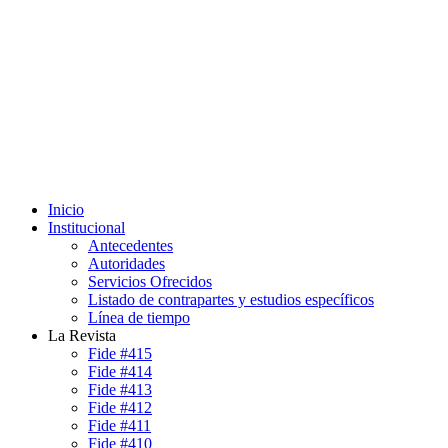
Inicio
Institucional
Antecedentes
Autoridades
Servicios Ofrecidos
Listado de contrapartes y estudios específicos
Línea de tiempo
La Revista
Fide #415
Fide #414
Fide #413
Fide #412
Fide #411
Fide #410