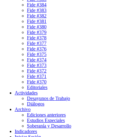
Fide #384
Fide #383
Fide #382
Fide #381
Fide #380
Fide #379
Fide #378
Fide #377
Fide #376
Fide #375
Fide #374
Fide #373
Fide #372
Fide #371
Fide #370
Editoriales
Actividades
Desayunos de Trabajo
Diálogos
Archivo
Ediciones anteriores
Estudios Especiales
Soberanía y Desarrollo
Indicadores
Iniciar Sesión