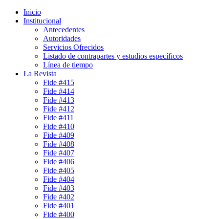
Inicio
Institucional
Antecedentes
Autoridades
Servicios Ofrecidos
Listado de contrapartes y estudios específicos
Línea de tiempo
La Revista
Fide #415
Fide #414
Fide #413
Fide #412
Fide #411
Fide #410
Fide #409
Fide #408
Fide #407
Fide #406
Fide #405
Fide #404
Fide #403
Fide #402
Fide #401
Fide #400