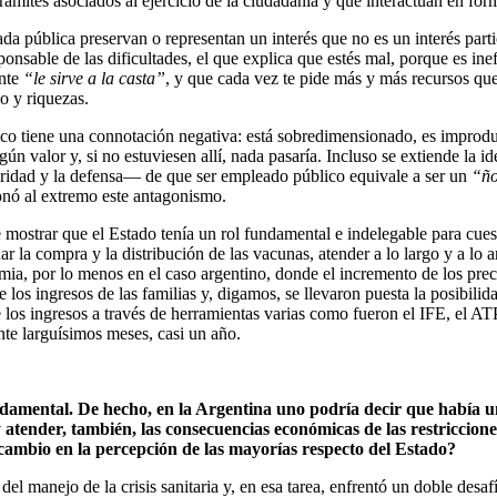
trámites asociados al ejercicio de la ciudadanía y que interactúan en for
a pública preservan o representan un interés que no es un interés parti
onsable de las dificultades, el que explica que estés mal, porque es ine
ente
“le sirve a la casta”
, y que cada vez te pide más y más recursos que 
o y riquezas.
co tiene una connotación negativa: está sobredimensionado, es improduc
ún valor y, si no estuviesen allí, nada pasaría. Incluso se extiende la 
guridad y la defensa— de que ser empleado público equivale a ser un
“ñ
ionó al extremo este antagonismo.
mostrar que el Estado tenía un rol fundamental e indelegable para cuest
onar la compra y la distribución de las vacunas, atender a lo largo y a lo
ia, por lo menos en el caso argentino, donde el incremento de los preci
los ingresos de las familias y, digamos, se llevaron puesta la posibili
los ingresos a través de herramientas varias como fueron el IFE, el ATP,
ante larguísimos meses, casi un año.
damental. De hecho, en la Argentina uno podría decir que había 
 y atender, también, las consecuencias económicas de las restriccio
cambio en la percepción de las mayorías respecto del Estado?
del manejo de la crisis sanitaria y, en esa tarea, enfrentó un doble des