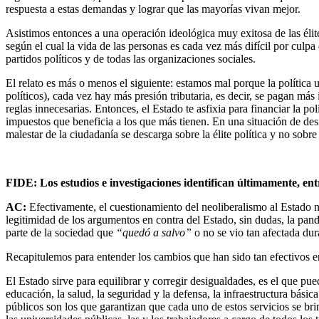
respuesta a estas demandas y lograr que las mayorías vivan mejor.
Asistimos entonces a una operación ideológica muy exitosa de las élit
según el cual la vida de las personas es cada vez más difícil por culpa d
partidos políticos y de todas las organizaciones sociales.
El relato es más o menos el siguiente: estamos mal porque la política 
políticos), cada vez hay más presión tributaria, es decir, se pagan m
reglas innecesarias. Entonces, el Estado te asfixia para financiar la po
impuestos que beneficia a los que más tienen. En una situación de desi
malestar de la ciudadanía se descarga sobre la élite política y no sob
FIDE: Los estudios e investigaciones identifican últimamente, en
AC:
Efectivamente, el cuestionamiento del neoliberalismo al Estado 
legitimidad de los argumentos en contra del Estado, sin dudas, la pand
parte de la sociedad que
“quedó a salvo”
o no se vio tan afectada du
Recapitulemos para entender los cambios que han sido tan efectivos 
El Estado sirve para equilibrar y corregir desigualdades, es el que pu
educación, la salud, la seguridad y la defensa, la infraestructura bási
públicos son los que garantizan que cada uno de estos servicios se bri