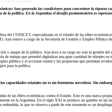
onómicas: han generado las condiciones para concentrar la riqueza ca
lpa de la política. En la Argentina el desafío postmotosierra es repens
ora del CONICET, especializada en el estudio de las elites económicas a
a estuvo a cargo de la Secretaría de Gestión y Empleo Público de la 
ón y ataque de lo público. Ana tuvo a su cargo no solo la gestión del 
 de trabajo que permitió digitalizar una gran cantidad de trámites en to
l empleo público y el accionar estatal y las propuestas que permitan reva
os para la política.
y las capacidades estatales no es un fenómeno novedoso. Sin emba
da de las élites económicas contra el Estado. Esto es una marca propia 
lmente en la Argentina. En el siglo XXI se produce un quiebre en las mod
la embestida, lo que se observa a partir de este momento es un despliegu