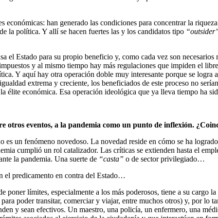
es económicas: han generado las condiciones para concentrar la riqueza
e la política. Y allí se hacen fuertes las y los candidatos tipo
“outsider
usa el Estado para su propio beneficio y, como cada vez son necesarios m
ás impuestos y al mismo tiempo hay más regulaciones que impiden el libr
lítica. Y aquí hay otra operación doble muy interesante porque se logra a
gualdad extrema y creciente, los beneficiados de este proceso no serían 
re la élite económica. Esa operación ideológica que ya lleva tiempo ha s
tre otros eventos, a la pandemia como un punto de inflexión. ¿Coin
no es un fenómeno novedoso. La novedad reside en cómo se ha logrado q
emia cumplió un rol catalizador. Las críticas se extienden hasta el empl
rante la pandemia. Una suerte de
“casta”
o de sector privilegiado…
en el predicamento en contra del Estado…
ede poner límites, especialmente a los más poderosos, tiene a su cargo l
ca para poder transitar, comerciar y viajar, entre muchos otros) y, por l
nden y sean efectivos. Un maestro, una policía, un enfermero, una médic