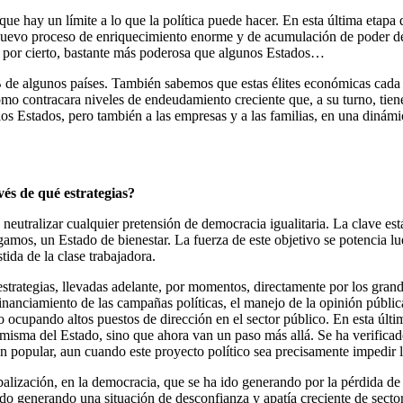
ue hay un límite a lo que la política puede hacer. En esta última etapa 
un nuevo proceso de enriquecimiento enorme y de acumulación de poder 
 por cierto, bastante más poderosa que algunos Estados…
de algunos países. También sabemos que estas élites económicas cada 
 como contracara niveles de endeudamiento creciente que, a su turno, tie
Estados, pero también a las empresas y a las familias, en una dinámica
vés de qué estrategias?
 neutralizar cualquier pretensión de democracia igualitaria. La clave est
gamos, un Estado de bienestar. La fuerza de este objetivo se potencia lue
tida de la clase trabajadora.
estrategias, llevadas adelante, por momentos, directamente por los grande
 financiamiento de las campañas políticas, el manejo de la opinión públ
ado ocupando altos puestos de dirección en el sector público. En esta últ
 misma del Estado, sino que ahora van un paso más allá. Se ha verificad
ón popular, aun cuando este proyecto político sea precisamente impedir 
obalización, en la democracia, que se ha ido generando por la pérdida de
 ido generando una situación de desconfianza y apatía creciente de secto