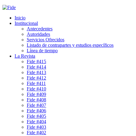
Inicio
Institucional
Antecedentes
Autoridades
Servicios Ofrecidos
Listado de contrapartes y estudios específicos
Línea de tiempo
La Revista
Fide #415
Fide #414
Fide #413
Fide #412
Fide #411
Fide #410
Fide #409
Fide #408
Fide #407
Fide #406
Fide #405
Fide #404
Fide #403
Fide #402