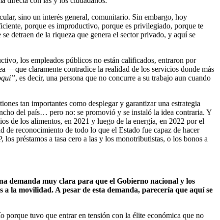
ma directa con las y los ciudadanos.
cular, sino un interés general, comunitario. Sin embargo, hoy
ficiente, porque es improductivo, porque es privilegiado, porque te
se detraen de la riqueza que genera el sector privado, y aquí se
tivo, los empleados públicos no están calificados, entraron por
idea —que claramente contradice la realidad de los servicios donde más
oqui”
, es decir, una persona que no concurre a su trabajo aun cuando
iones tan importantes como desplegar y garantizar una estrategia
 ancho del país… pero no: se promovió y se instaló la idea contraria. Y
os de los alimentos, en 2021 y luego de la energía, en 2022 por el
dad de reconocimiento de todo lo que el Estado fue capaz de hacer
 los préstamos a tasa cero a las y los monotributistas, o los bonos a
una demanda muy clara para que el Gobierno nacional y los
nes a la movilidad. A pesar de esta demanda, parecería que aquí se
afío porque tuvo que entrar en tensión con la élite económica que no