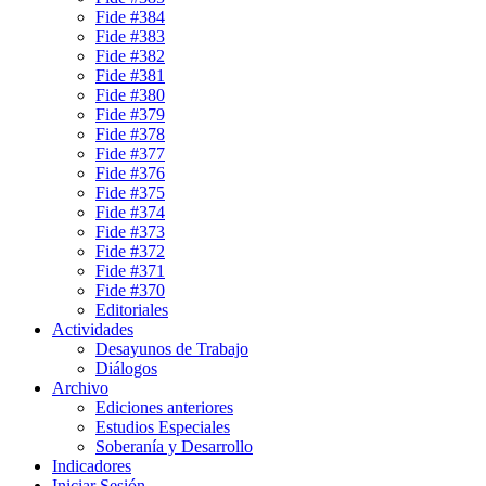
Fide #384
Fide #383
Fide #382
Fide #381
Fide #380
Fide #379
Fide #378
Fide #377
Fide #376
Fide #375
Fide #374
Fide #373
Fide #372
Fide #371
Fide #370
Editoriales
Actividades
Desayunos de Trabajo
Diálogos
Archivo
Ediciones anteriores
Estudios Especiales
Soberanía y Desarrollo
Indicadores
Iniciar Sesión