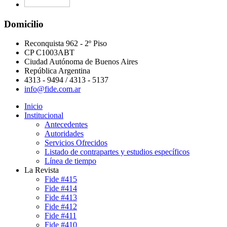
Domicilio
Reconquista 962 - 2º Piso
CP C1003ABT
Ciudad Autónoma de Buenos Aires
República Argentina
4313 - 9494 / 4313 - 5137
info@fide.com.ar
Inicio
Institucional
Antecedentes
Autoridades
Servicios Ofrecidos
Listado de contrapartes y estudios específicos
Línea de tiempo
La Revista
Fide #415
Fide #414
Fide #413
Fide #412
Fide #411
Fide #410