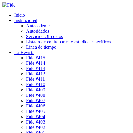
Inicio
Institucional
Antecedentes
Autoridades
Servicios Ofrecidos
Listado de contrapartes y estudios específicos
Línea de tiempo
La Revista
Fide #415
Fide #414
Fide #413
Fide #412
Fide #411
Fide #410
Fide #409
Fide #408
Fide #407
Fide #406
Fide #405
Fide #404
Fide #403
Fide #402
Fide #401