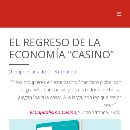
EL REGRESO DE LA
ECONOMÍA “CASINO”
(Tiempo estimado: 2 - 3 minutos)
“Y los croupieres en este casino financiero global son
los grandes banqueros y los corredores de bolsa.
Juegan “para la casa”. A la larga, son los que mejor
viven”.
El Capitalismo Casino
, Susan Strange, 1986.