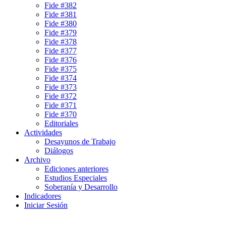
Fide #382
Fide #381
Fide #380
Fide #379
Fide #378
Fide #377
Fide #376
Fide #375
Fide #374
Fide #373
Fide #372
Fide #371
Fide #370
Editoriales
Actividades
Desayunos de Trabajo
Diálogos
Archivo
Ediciones anteriores
Estudios Especiales
Soberanía y Desarrollo
Indicadores
Iniciar Sesión