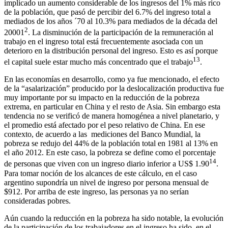
implicado un aumento considerable de los ingresos del 1% más rico
de la población, que pasó de percibir del 6.7% del ingreso total a
mediados de los años ´70 al 10.3% para mediados de la década del
2
20001
. La disminución de la participación de la remuneración al
trabajo en el ingreso total está frecuentemente asociada con un
deterioro en la distribución personal del ingreso. Esto es así porque
13
el capital suele estar mucho más concentrado que el trabajo
.
En las economías en desarrollo, como ya fue mencionado, el efecto
de la “asalarización” producido por la deslocalización productiva fue
muy importante por su impacto en la reducción de la pobreza
extrema, en particular en China y el resto de Asia. Sin embargo esta
tendencia no se verificó de manera homogénea a nivel planetario, y
el promedio está afectado por el peso relativo de China. En ese
contexto, de acuerdo a las mediciones del Banco Mundial, la
pobreza se redujo del 44% de la población total en 1981 al 13% en
el año 2012. En este caso, la pobreza se define como el porcentaje
14
de personas que viven con un ingreso diario inferior a US$ 1.90
.
Para tomar noción de los alcances de este cálculo, en el caso
argentino supondría un nivel de ingreso por persona mensual de
$912. Por arriba de este ingreso, las personas ya no serían
consideradas pobres.
Aún cuando la reducción en la pobreza ha sido notable, la evolución
de la participación de los trabajadores en el ingreso ha sido, en el