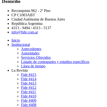
Domicilio
Reconquista 962 - 2º Piso
CP C1003ABT
Ciudad Autónoma de Buenos Aires
República Argentina
4313 - 9494 / 4313 - 5137
info@fide.com.ar
Inicio
Institucional
Antecedentes
Autoridades
Servicios Ofrecidos
Listado de contrapartes y estudios específicos
Línea de tiempo
La Revista
Fide #415
Fide #414
Fide #413
Fide #412
Fide #411
Fide #410
Fide #409
Fide #408