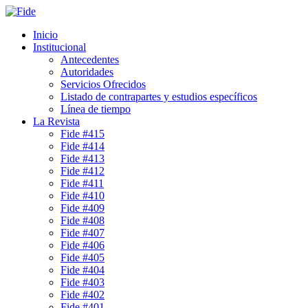
Inicio
Institucional
Antecedentes
Autoridades
Servicios Ofrecidos
Listado de contrapartes y estudios específicos
Línea de tiempo
La Revista
Fide #415
Fide #414
Fide #413
Fide #412
Fide #411
Fide #410
Fide #409
Fide #408
Fide #407
Fide #406
Fide #405
Fide #404
Fide #403
Fide #402
Fide #401