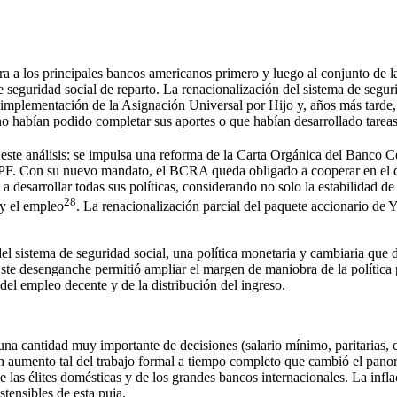
ra a los principales bancos americanos primero y luego al conjunto de la
eguridad social de reparto. La renacionalización del sistema de seguri
 la implementación de la Asignación Universal por Hijo y, años más tarde,
 no habían podido completar sus aportes o que habían desarrollado tareas
este análisis: se impulsa una reforma de la Carta Orgánica del Banco C
 YPF. Con su nuevo mandato, el BCRA queda obligado a cooperar en el d
 desarrollar todas sus políticas, considerando no solo la estabilidad de 
28
 y el empleo
. La renacionalización parcial del paquete accionario de 
el sistema de seguridad social, una política monetaria y cambiaria que d
Este desenganche permitió ampliar el margen de maniobra de la política 
del empleo decente y de la distribución del ingreso.
 una cantidad muy importante de decisiones (salario mínimo, paritarias, 
aumento tal del trabajo formal a tiempo completo que cambió el panora
de las élites domésticas y de los grandes bancos internacionales. La inflac
tensibles de esta puja.