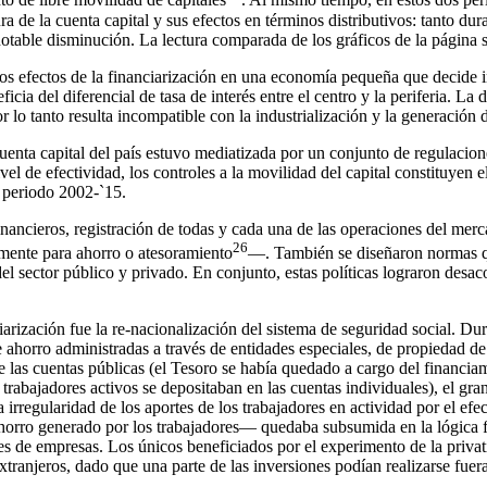
to de libre movilidad de capitales
. Al mismo tiempo, en estos dos perí
ura de la cuenta capital y sus efectos en términos distributivos: tanto d
 notable disminución. La lectura comparada de los gráficos de la página s
 los efectos de la financiarización en una economía pequeña que decide i
eficia del diferencial de tasa de interés entre el centro y la periferia
 lo tanto resulta incompatible con la industrialización y la generación
cuenta capital del país estuvo mediatizada por un conjunto de regulacio
de efectividad, los controles a la movilidad del capital constituyen el 
l periodo 2002-`15.
inancieros, registración de todas y cada una de las operaciones del me
26
lemente para ahorro o atesoramiento
—. También se diseñaron normas que
del sector público y privado. En conjunto, estas políticas lograron desac
ciarización fue la re-nacionalización del sistema de seguridad social. Du
e ahorro administradas a través de entidades especiales, de propiedad de
las cuentas públicas (el Tesoro se había quedado a cargo del financiami
 trabajadores activos se depositaban en las cuentas individuales), el gr
 irregularidad de los aportes de los trabajadores en actividad por el efec
ahorro generado por los trabajadores— quedaba subsumida en la lógica fi
s de empresas. Los únicos beneficiados por el experimento de la privati
tranjeros, dado que una parte de las inversiones podían realizarse fuera