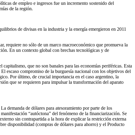
olíticas de empleo e ingresos fue un incremento sostenido del
mías de la región.
uilibrios de divisas en la industria y la energía emergieron en 2011
ticular, requiere no sólo de un marco macroeconómico que promueva la
ción. En un contexto global con brechas tecnológicas y de
el capitalismo, que no son banales para las economías periféricas. Esta
. El escaso compromiso de la burguesía nacional con los objetivos del
gico. Por último, de crucial importancia en el caso argentino, la
rsión que se requieren para impulsar la transformación del aparato
 La demanda de dólares para atesoramiento por parte de los
na manifestación “autóctona” del fenómeno de la financiarización. Se
terno sin contrapartida a la hora de explicar la restricción externa
libre disponibilidad (compras de dólares para ahorro) y el Producto