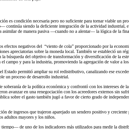
ción es condición necesaria pero no suficiente para tornar viable un pro
continúa siendo la deficiente integración de la actividad industrial, el
 a asimilar de manera pasiva —cuando no a alentar— la lógica de la fina
os efectos negativos del “viento de cola” proporcionado por la economía
siones apreciatorias sobre la moneda local. También se estableció un ré
n la búsqueda del objetivo de transformación y diversificación de la es
 el campo y para la industria, promoviendo la agregación de valor a los 
el Estado permitió ampliar su rol redistributivo, canalizando ese exceden
le un proceso de desarrollo industrial.
soberanía de la política económica y confrontó con los intereses de la 
ieron avanzar en una renegociación con los acreedores externos sin su
ública sobre el gasto también jugó a favor de cierto grado de independen
ción de ingresos que trajeron aparejado un sendero positivo y creciente p
los adultos mayores y los niños.
 tiempo— de uno de los indicadores más utilizados para medir la distrib