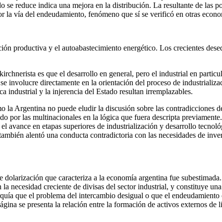
o se reduce indica una mejora en la distribución. La resultante de las p
or la vía del endeudamiento, fenómeno que sí se verificó en otras econo
ción productiva y el autoabastecimiento energético. Los crecientes deseq
 kirchnerista es que el desarrollo en general, pero el industrial en par
e involucre directamente en la orientación del proceso de industrializa
tica industrial y la injerencia del Estado resultan irremplazables.
mo la Argentina no puede eludir la discusión sobre las contradicciones d
do por las multinacionales en la lógica que fuera descripta previamente
 el avance en etapas superiores de industrialización y desarrollo tecnoló
 también alentó una conducta contradictoria con las necesidades de inve
 dolarización que caracteriza a la economía argentina fue subestimada.
 la necesidad creciente de divisas del sector industrial, y constituye u
quía que el problema del intercambio desigual o que el endeudamiento ex
página se presenta la relación entre la formación de activos externos de 