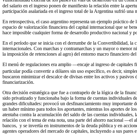
vulnerabilidad externa de los países en vías de desarrollo en un contex
del salario en el ingreso ponen de manifiesto la relación entre la apert
participación asalariada en el ingreso total de la Argentina sufrió una
En retrospectiva, el caso argentino representa un ejemplo práctico de
espacio de valorización financiera del capital internacional que se ben
hace imposible cualquier forma de desarrollo productivo nacional y por
En el período que se inicia con el derrumbe de la Convertibilidad, la 
internacionales. Con marchas y contramarchas y un mayor o menor nivel 
la imposición de retenciones al agro) del entorno macro financiero de
El menú de regulaciones era amplio —encaje al ingreso de capitales f
particular podía convertir a dólares sin uso específico, es decir, simp
buscaron minimizar el descalce de divisas entre los activos y pasivos 
financiarización.
Otra decisión estratégica que fue a contrapelo de la lógica de la finan
sido privatizado y funcionaba bajo la forma de cuentas individuales d
grandes dificultades: provocó un desfinanciamiento muy importante de 
un haber mínimo para todos los aportantes, mientras los aportes de los
atentaba contra la acumulación del saldo de las cuentas individuales, la
relación con el tema de esta nota, una parte del ahorro nacional —el 
bancos, y se invertía en instrumentos de la deuda pública y en accione
agentes operadores del mercado de capitales, incluyendo a sus pares ex