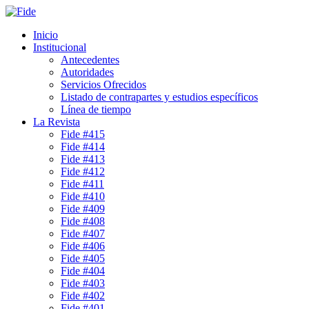
Inicio
Institucional
Antecedentes
Autoridades
Servicios Ofrecidos
Listado de contrapartes y estudios específicos
Línea de tiempo
La Revista
Fide #415
Fide #414
Fide #413
Fide #412
Fide #411
Fide #410
Fide #409
Fide #408
Fide #407
Fide #406
Fide #405
Fide #404
Fide #403
Fide #402
Fide #401