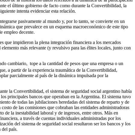
odos de la historia los datos referidos a la dinámica de la participación
urante el último gobierno de facto como durante la Convertibilidad, la
iguiente intenta evidenciar esta relación.
ntegrarse pasivamente al mundo y, por lo tanto, se convierte en un
. La dinámica que prevalece en un esquema macroeconómico de este tipo
 de empleo decente.
nes que impidieron la plena integración financiera a los mercados
elemento más relevante (y revulsivo para las élites locales, junto con
rcado cambiario, tope a la cantidad de pesos que una empresa o un
, a partir de la experiencia traumática de la Convertibilidad,
oplar parcialmente al país de la dinámica impulsada por la
rante la Convertibilidad, el sistema de seguridad social argentino había
 los principales bancos que operaban en la Argentina. El sistema tuvo
ento de todas las jubilaciones heredadas del sistema de reparto y de
an costo de las comisiones que cobraban las entidades administradoras
to de la inestabilidad laboral y de ingresos, entre otros. Más en
nanciera, a través de cuentas individuales administradas por los
zación del sistema de seguridad social resultaron ser los bancos y los
 del país.