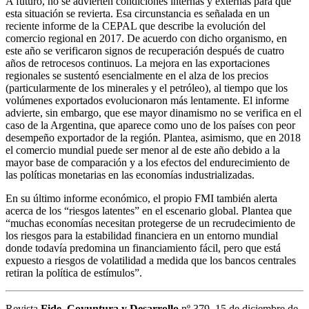
A futuro, no se advierten condiciones internas y externas para que
esta situación se revierta. Esa circunstancia es señalada en un
reciente informe de la CEPAL que describe la evolución del
comercio regional en 2017. De acuerdo con dicho organismo, en
este año se verificaron signos de recuperación después de cuatro
años de retrocesos continuos. La mejora en las exportaciones
regionales se sustentó esencialmente en el alza de los precios
(particularmente de los minerales y el petróleo), al tiempo que los
volúmenes exportados evolucionaron más lentamente. El informe
advierte, sin embargo, que ese mayor dinamismo no se verifica en el
caso de la Argentina, que aparece como uno de los países con peor
desempeño exportador de la región. Plantea, asimismo, que en 2018
el comercio mundial puede ser menor al de este año debido a la
mayor base de comparación y a los efectos del endurecimiento de
las políticas monetarias en las economías industrializadas.
En su último informe económico, el propio FMI también alerta
acerca de los “riesgos latentes” en el escenario global. Plantea que
“muchas economías necesitan protegerse de un recrudecimiento de
los riesgos para la estabilidad financiera en un entorno mundial
donde todavía predomina un financiamiento fácil, pero que está
expuesto a riesgos de volatilidad a medida que los bancos centrales
retiran la política de estímulos”.
Revista
Fide, Coyuntura y Desarrollo
nº 379, 15 de diciembre de