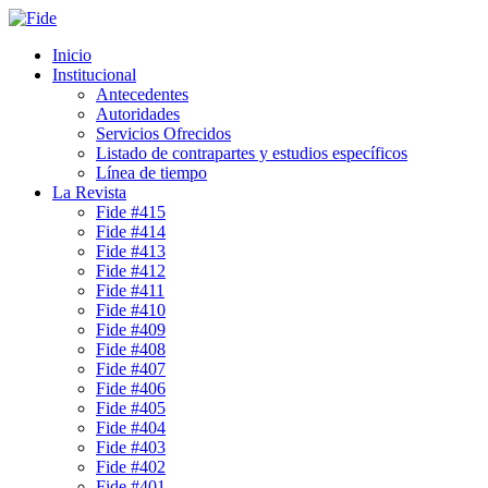
Inicio
Institucional
Antecedentes
Autoridades
Servicios Ofrecidos
Listado de contrapartes y estudios específicos
Línea de tiempo
La Revista
Fide #415
Fide #414
Fide #413
Fide #412
Fide #411
Fide #410
Fide #409
Fide #408
Fide #407
Fide #406
Fide #405
Fide #404
Fide #403
Fide #402
Fide #401