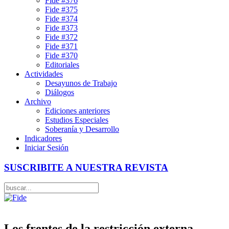
Fide #376
Fide #375
Fide #374
Fide #373
Fide #372
Fide #371
Fide #370
Editoriales
Actividades
Desayunos de Trabajo
Diálogos
Archivo
Ediciones anteriores
Estudios Especiales
Soberanía y Desarrollo
Indicadores
Iniciar Sesión
SUSCRIBITE A NUESTRA REVISTA
Los frentes de la restricción externa